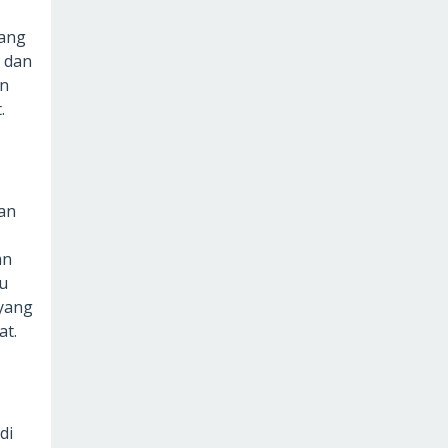
yang
l dan
an
.
dan
an
u
 yang
at.
di