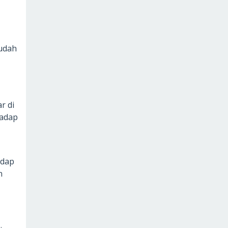
sudah
r di
hadap
adap
n