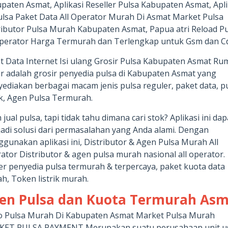
paten Asmat, Aplikasi Reseller Pulsa Kabupaten Asmat, Apli
pulsa Paket Data All Operator Murah Di Asmat Market Pulsa
ributor Pulsa Murah Kabupaten Asmat, Papua atri Reload P
Operator Harga Termurah dan Terlengkap untuk Gsm dan C
t Data Internet Isi ulang Grosir Pulsa Kabupaten Asmat R
r adalah grosir penyedia pulsa di Kabupaten Asmat yang
ediakan berbagai macam jenis pulsa reguler, paket data, p
rik, Agen Pulsa Termurah.
 jual pulsa, tapi tidak tahu dimana cari stok? Aplikasi ini dap
adi solusi dari permasalahan yang Anda alami. Dengan
gunakan aplikasi ini, Distributor & Agen Pulsa Murah All
ator Distributor & agen pulsa murah nasional all operator.
er penyedia pulsa termurah & terpercaya, paket kuota data
h, Token listrik murah.
en Pulsa dan Kuota Termurah As
o Pulsa Murah Di Kabupaten Asmat Market Pulsa Murah
ET PULSA PAYMENT Merupakan suatu perusahaan unit u