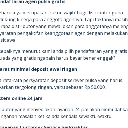
endaftaran agen pulsa gratis
seharusnya merupakan ‘rukun wajib’ bagi distributor guna
ukung kinerja para anggota agennya. Tapi faktanya masih
rapa distributor yang mewajibkan para anggotanya melen
yaratan pengaktifan keanggotaan agen dengan melakukan
sit awal.
 sebaiknya menurut kami anda pilih pendaftaran yang gratis 
u ada yang gratis ngapain harus bayar bener enggak?
yarat minimal deposit awal ringan
a rata-rata persyaratan deposit serever pulsa yang harus
yarkan tergolong ringan, yaitu sebesar Rp 50.000.
istem online 24 jam
ributor yang menyediakan layanan 24 jam akan memudahk
nganan masalah ketika ada kendala sewaktu-waktu.
elayanan Customer Service berkualitas