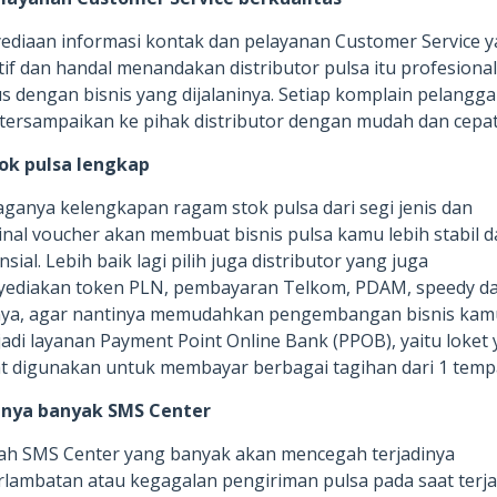
ediaan informasi kontak dan pelayanan Customer Service 
tif dan handal menandakan distributor pulsa itu profesiona
us dengan bisnis yang dijalaninya. Setiap komplain pelangg
 tersampaikan ke pihak distributor dengan mudah dan cepat
tok pulsa lengkap
aganya kelengkapan ragam stok pulsa dari segi jenis dan
nal voucher akan membuat bisnis pulsa kamu lebih stabil 
sial. Lebih baik lagi pilih juga distributor yang juga
ediakan token PLN, pembayaran Telkom, PDAM, speedy d
nya, agar nantinya memudahkan pengembangan bisnis kam
adi layanan Payment Point Online Bank (PPOB), yaitu loket
t digunakan untuk membayar berbagai tagihan dari 1 temp
unya banyak SMS Center
ah SMS Center yang banyak akan mencegah terjadinya
rlambatan atau kegagalan pengiriman pulsa pada saat terja