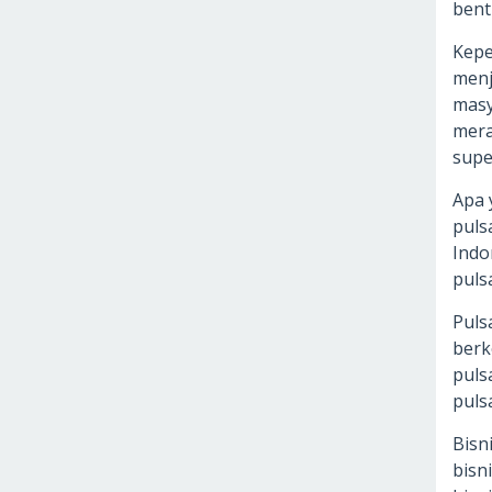
bent
Kepe
menj
masy
mera
supe
Apa 
puls
Indo
puls
Puls
berk
puls
puls
Bisn
bisn