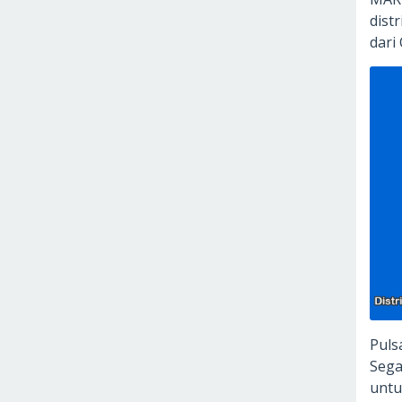
dist
dar
Puls
Sega
untu