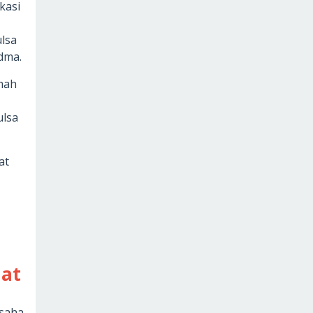
kasi
ulsa
dma.
umah
ulsa
at
mat
saha