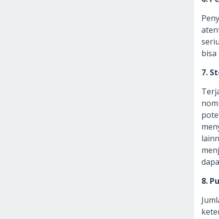
Peny
aten
seri
bisa
7. S
Terj
nomi
poten
meny
lain
menj
dapa
8. P
Juml
kete