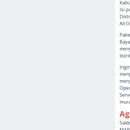
Kabu
Isi 
Dist
All 
Pake
Baya
meny
list
Ingin
menj
meng
Oper
Serv
mura
Ag
Sald
MARK