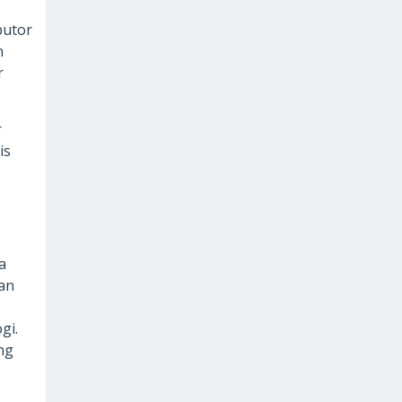
butor
n
r
r
is
a
kan
gi.
ng