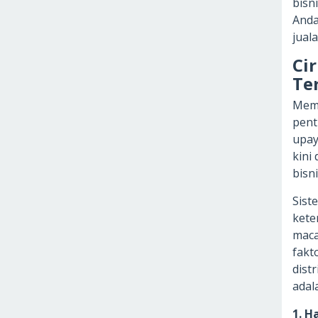
bisn
Anda
jual
Cir
Te
Memi
pent
upay
kini
bisn
Sist
kete
maca
fakt
dist
adala
1. H