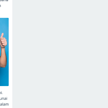
h
i.
unai
dalam