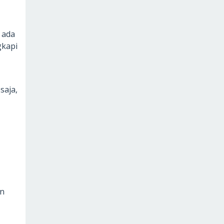
 ada
gkapi
saja,
an