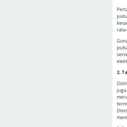
Pert
puls
kesa
rata
Guna
puls
serv
elek
2. T
Dist
juga
mera
term
Dist
memu