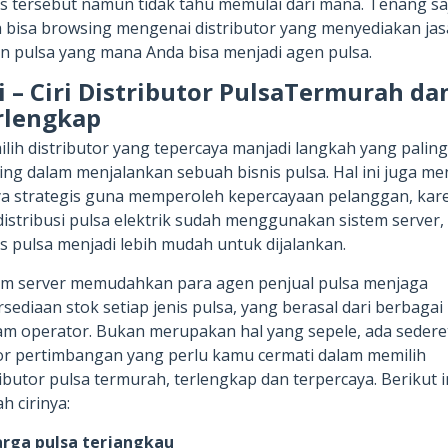
is tersebut namun tidak tahu memulai dari mana. Tenang sa
 bisa browsing mengenai distributor yang menyediakan jas
an pulsa yang mana Anda bisa menjadi agen pulsa.
i – Ciri Distributor PulsaTermurah da
rlengkap
lih distributor yang tepercaya manjadi langkah yang paling
ing dalam menjalankan sebuah bisnis pulsa. Hal ini juga me
a strategis guna memperoleh kepercayaan pelanggan, kar
 distribusi pulsa elektrik sudah menggunakan sistem server,
is pulsa menjadi lebih mudah untuk dijalankan.
em server memudahkan para agen penjual pulsa menjaga
rsediaan stok setiap jenis pulsa, yang berasal dari berbagai
m operator. Bukan merupakan hal yang sepele, ada sedere
or pertimbangan yang perlu kamu cermati dalam memilih
ributor pulsa termurah, terlengkap dan terpercaya. Berikut i
h cirinya:
arga pulsa terjangkau