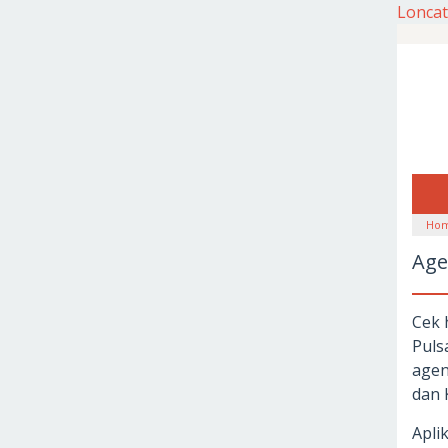
Loncat
Ho
Age
Cek 
Puls
agen
dan 
Apli