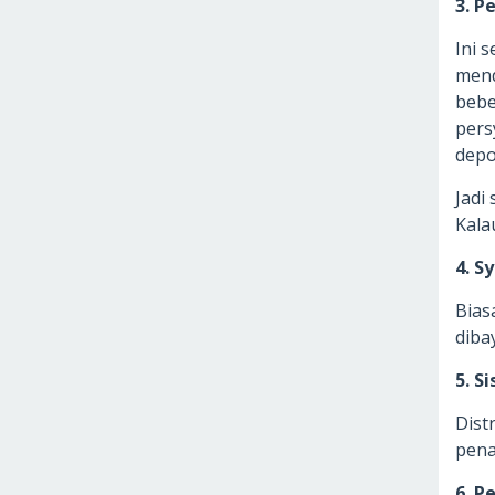
3. P
Ini 
mend
bebe
pers
depo
Jadi
Kala
4. S
Bias
diba
5. S
Dist
pena
6. P