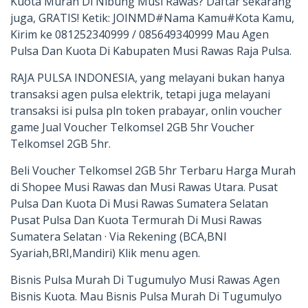
Kuota Murah Di Nibung Musi Rawas? Daftar sekarang
juga, GRATIS! Ketik: JOINMD#Nama Kamu#Kota Kamu,
Kirim ke 081252340999 / 085649340999 Mau Agen
Pulsa Dan Kuota Di Kabupaten Musi Rawas Raja Pulsa.
RAJA PULSA INDONESIA, yang melayani bukan hanya
transaksi agen pulsa elektrik, tetapi juga melayani
transaksi isi pulsa pln token prabayar, onlin voucher
game Jual Voucher Telkomsel 2GB 5hr Voucher
Telkomsel 2GB 5hr.
Beli Voucher Telkomsel 2GB 5hr Terbaru Harga Murah
di Shopee Musi Rawas dan Musi Rawas Utara. Pusat
Pulsa Dan Kuota Di Musi Rawas Sumatera Selatan
Pusat Pulsa Dan Kuota Termurah Di Musi Rawas
Sumatera Selatan · Via Rekening (BCA,BNI
Syariah,BRI,Mandiri) Klik menu agen.
Bisnis Pulsa Murah Di Tugumulyo Musi Rawas Agen
Bisnis Kuota. Mau Bisnis Pulsa Murah Di Tugumulyo