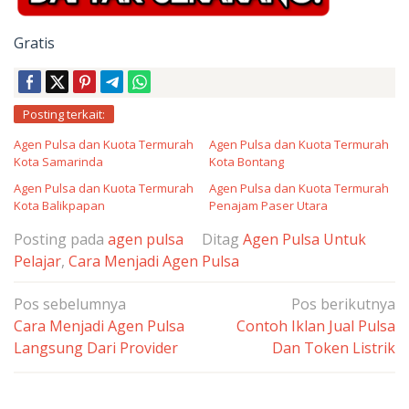
Gratis
Posting terkait:
Agen Pulsa dan Kuota Termurah
Agen Pulsa dan Kuota Termurah
Kota Samarinda
Kota Bontang
Agen Pulsa dan Kuota Termurah
Agen Pulsa dan Kuota Termurah
Kota Balikpapan
Penajam Paser Utara
Posting pada
agen pulsa
Ditag
Agen Pulsa Untuk
Pelajar
,
Cara Menjadi Agen Pulsa
Navigasi
Pos sebelumnya
Pos berikutnya
pos
Cara Menjadi Agen Pulsa
Contoh Iklan Jual Pulsa
Langsung Dari Provider
Dan Token Listrik