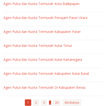
Agen Pulsa dan Kuota Termurah Kota Balikpapan
pulsa
oleh
market
Agen Pulsa dan Kuota Termurah Penajam Paser Utara
pulsa
oleh
market
Agen Pulsa dan Kuota Termurah Kabupaten Paser
pulsa
oleh
market
Agen Pulsa dan Kuota Termurah Kutai Timur
pulsa
oleh
market
Agen Pulsa dan Kuota Termurah Kutai Kartanegara
pulsa
oleh
market
Agen Pulsa dan Kuota Termurah Kabupaten Kutai Barat
pulsa
oleh
market
Agen Pulsa dan Kuota Termurah Di Kabupaten Berau
pulsa
oleh
market
pulsa
1
2
3
…
20
Berikutnya