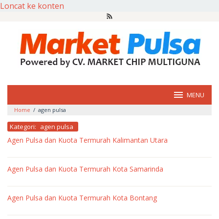
Loncat ke konten
MENU
Home
/
agen pulsa
Kategori:
agen pulsa
Agen Pulsa dan Kuota Termurah Kalimantan Utara
oleh
market
Agen Pulsa dan Kuota Termurah Kota Samarinda
pulsa
oleh
market
Agen Pulsa dan Kuota Termurah Kota Bontang
pulsa
oleh
market