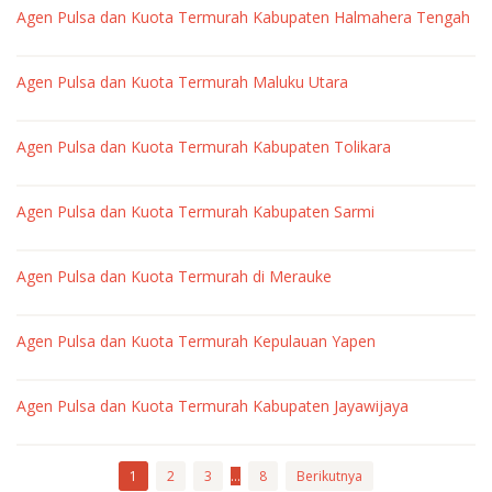
Agen Pulsa dan Kuota Termurah Kabupaten Halmahera Tengah
pulsa
oleh
market
Agen Pulsa dan Kuota Termurah Maluku Utara
pulsa
oleh
market
Agen Pulsa dan Kuota Termurah Kabupaten Tolikara
pulsa
oleh
market
Agen Pulsa dan Kuota Termurah Kabupaten Sarmi
pulsa
oleh
market
Agen Pulsa dan Kuota Termurah di Merauke
pulsa
oleh
market
Agen Pulsa dan Kuota Termurah Kepulauan Yapen
pulsa
oleh
market
Agen Pulsa dan Kuota Termurah Kabupaten Jayawijaya
pulsa
oleh
market
pulsa
1
2
3
…
8
Berikutnya