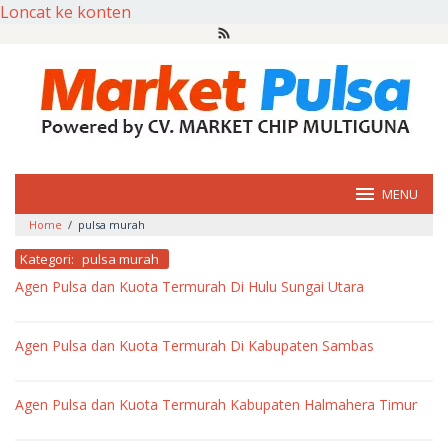
Loncat ke konten
MENU
Home
/
pulsa murah
Kategori:
pulsa murah
Agen Pulsa dan Kuota Termurah Di Hulu Sungai Utara
oleh
market
Agen Pulsa dan Kuota Termurah Di Kabupaten Sambas
pulsa
oleh
market
Agen Pulsa dan Kuota Termurah Kabupaten Halmahera Timur
pulsa
oleh
market