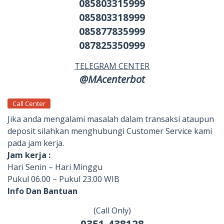
085803315999
085803318999
085877835999
087825350999
TELEGRAM CENTER
@MAcenterbot
Call Center
Jika anda mengalami masalah dalam transaksi ataupun
deposit silahkan menghubungi Customer Service kami
pada jam kerja.
Jam kerja :
Hari Senin – Hari Minggu
Pukul 06.00 – Pukul 23.00 WIB
Info Dan Bantuan
(Call Only)
0351-438128