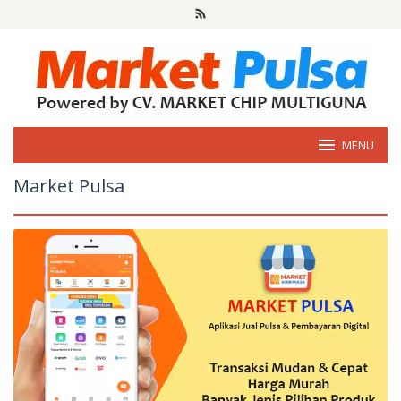
Loncat
ke
konten
MENU
Market Pulsa
oleh
market
pulsa