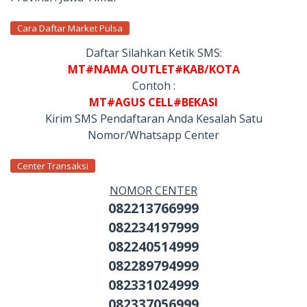
Cara Daftar Market Pulsa
Daftar Silahkan Ketik SMS:
MT#NAMA OUTLET#KAB/KOTA
Contoh :
MT#AGUS CELL#BEKASI
Kirim SMS Pendaftaran Anda Kesalah Satu
Nomor/Whatsapp Center
Center Transaksi
NOMOR CENTER
082213766999
082234197999
082240514999
082289794999
082331024999
082337056999