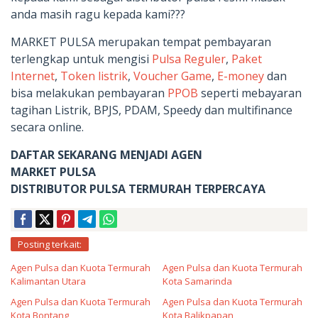
anda masih ragu kepada kami???
MARKET PULSA merupakan tempat pembayaran
terlengkap untuk mengisi
Pulsa Reguler
,
Paket
Internet
,
Token listrik
,
Voucher Game
,
E-money
dan
bisa melakukan pembayaran
PPOB
seperti mebayaran
tagihan Listrik, BPJS, PDAM, Speedy dan multifinance
secara online.
DAFTAR SEKARANG MENJADI AGEN
MARKET PULSA
DISTRIBUTOR PULSA TERMURAH TERPERCAYA
Posting terkait:
Agen Pulsa dan Kuota Termurah
Agen Pulsa dan Kuota Termurah
Kalimantan Utara
Kota Samarinda
Agen Pulsa dan Kuota Termurah
Agen Pulsa dan Kuota Termurah
Kota Bontang
Kota Balikpapan