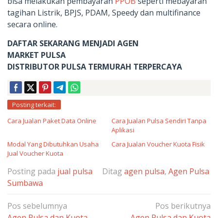
bisa melakukan pembayaran
PPOB
seperti mebayaran
tagihan Listrik, BPJS, PDAM, Speedy dan multifinance
secara online.
DAFTAR SEKARANG MENJADI AGEN
MARKET PULSA
DISTRIBUTOR PULSA TERMURAH TERPERCAYA
Posting terkait:
Cara Jualan Paket Data Online
Cara Jualan Pulsa Sendiri Tanpa
Aplikasi
Modal Yang Dibutuhkan Usaha
Cara Jualan Voucher Kuota Fisik
Jual Voucher Kuota
Posting pada
jual pulsa
Ditag
agen pulsa
,
Agen Pulsa
Sumbawa
Navigasi
Pos sebelumnya
Pos berikutnya
pos
Agen Pulsa dan Kuota
Agen Pulsa dan Kuota