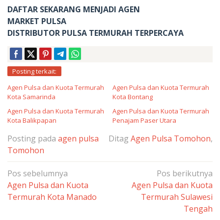
DAFTAR SEKARANG MENJADI AGEN
MARKET PULSA
DISTRIBUTOR PULSA TERMURAH TERPERCAYA
Posting terkait:
Agen Pulsa dan Kuota Termurah
Agen Pulsa dan Kuota Termurah
Kota Samarinda
Kota Bontang
Agen Pulsa dan Kuota Termurah
Agen Pulsa dan Kuota Termurah
Kota Balikpapan
Penajam Paser Utara
Posting pada
agen pulsa
Ditag
Agen Pulsa Tomohon
,
Tomohon
Navigasi
Pos sebelumnya
Pos berikutnya
pos
Agen Pulsa dan Kuota
Agen Pulsa dan Kuota
Termurah Kota Manado
Termurah Sulawesi
Tengah