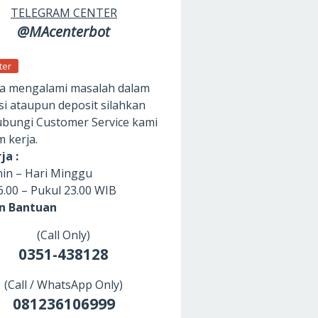
TELEGRAM CENTER
@MAcenterbot
ter
da mengalami masalah dalam
si ataupun deposit silahkan
ungi Customer Service kami
m kerja.
ja :
nin – Hari Minggu
6.00 – Pukul 23.00 WIB
an Bantuan
(Call Only)
0351-438128
(Call / WhatsApp Only)
081236106999