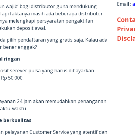
Email :
a
un wajib’ bagi distributor guna mendukung
Tapi faktanya masih ada beberapa distributor
Conta
nya melengkapi persyaratan pengaktifan
Priva
kukan deposit awal.
Discl
a pilih pendaftaran yang gratis saja, Kalau ada
ar bener enggak?
l ringan
posit serever pulsa yang harus dibayarkan
 Rp 50.000.
 layanan 24 jam akan memudahkan penanganan
waktu-waktu.
e berkualitas
n pelayanan Customer Service yang atentif dan