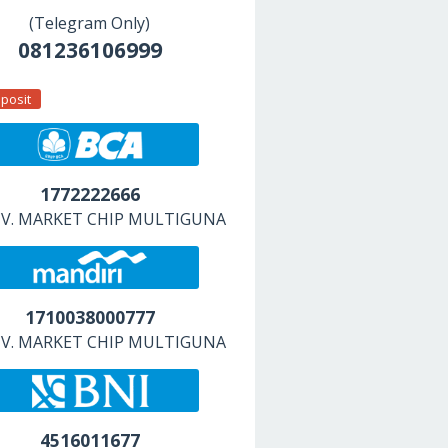
(Telegram Only)
081236106999
posit
1772222666
 CV. MARKET CHIP MULTIGUNA
1710038000777
 CV. MARKET CHIP MULTIGUNA
4516011677