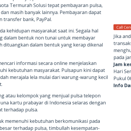
ota Termurah Solusi tepat pembayaran pulsa,
, dan masih banyak lainnya. Pembayaran dapat
transfer bank, PayPal.
Call Cen
a kehidupan masyarakat saat ini. Segala hal
Jika an
g dalam bentuk non tunai untuk membayar
transak
h dituangkan dalam bentuk yang kerap dikenal
menghub
pada ja
encari informasi secara online menjelaskan
Jam ker
hi kebutuhan masyarakat. Pulsapun kini dapat
Hari Se
ah merajala lela mulai dari warung-warung kecil
Pukul 0
.
Info D
g atau kelompok yang menjual pulsa telepon
una kartu prabayar di Indonesia selaras dengan
 terhadap pulsa.
uk memenuhi kebutuhan berkomunikasi pada
g besar terhadap pulsa, timbullah kesempatan-