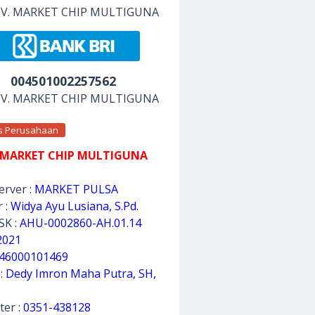
 CV. MARKET CHIP MULTIGUNA
004501002257562
 CV. MARKET CHIP MULTIGUNA
as Perusahaan
 MARKET CHIP MULTIGUNA
rver :
MARKET PULSA
 :
Widya Ayu Lusiana, S.Pd.
SK :
AHU-0002860-AH.01.14
2021
46000101469
 :
Dedy Imron Maha Putra, SH,
ter :
0351-438128