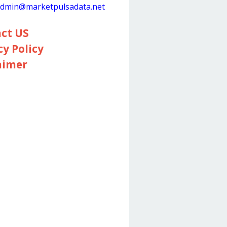
dmin@marketpulsadata.net
ct US
cy Policy
aimer