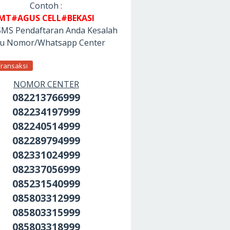
Contoh :
MT#AGUS CELL#BEKASI
SMS Pendaftaran Anda Kesalah
tu Nomor/Whatsapp Center
Transaksi
NOMOR CENTER
082213766999
082234197999
082240514999
082289794999
082331024999
082337056999
085231540999
085803312999
085803315999
085803318999