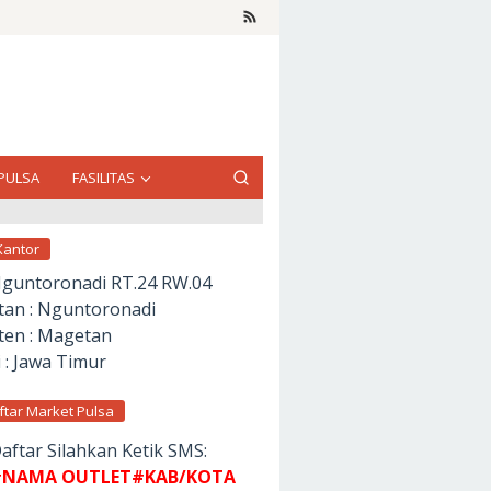
PULSA
FASILITAS
Kantor
Nguntoronadi RT.24 RW.04
an : Nguntoronadi
en : Magetan
 : Jawa Timur
ftar Market Pulsa
aftar Silahkan Ketik SMS:
NAMA OUTLET#KAB/KOTA