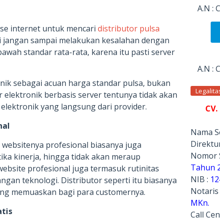
A.N :
se internet untuk mencari
distributor pulsa
i jangan sampai melakukan kesalahan dengan
awah standar rata-rata, karena itu pasti server
A.N :
nik sebagai acuan harga standar pulsa, bukan
Legalit
r elektronik berbasis server tentunya tidak akan
elektronik yang langsung dari provider.
CV.
nal
Nama Se
Direktur
n websitenya profesional biasanya juga
Nomor 
ika kinerja, hingga tidak akan meraup
Tahun 
bsite profesional juga termasuk rutinitas
NIB :
12
gan teknologi. Distributor seperti itu biasanya
Notaris
ng memuaskan bagi para customernya.
MKn.
atis
Call Cen