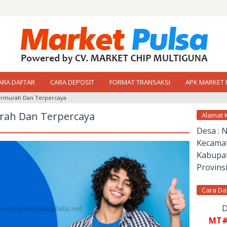
ARA DAFTAR
CARA DEPOSIT
FORMAT TRANSAKSI
APK MARKET 
 Termurah Dan Terpercaya
urah Dan Terpercaya
Alamat 
Desa : 
Kecamat
Kabupat
Provinsi
Cara Da
D
MT#