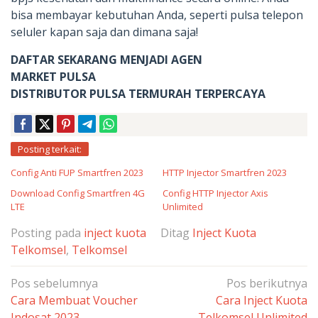
bisa membayar kebutuhan Anda, seperti pulsa telepon
seluler kapan saja dan dimana saja!
DAFTAR SEKARANG MENJADI AGEN
MARKET PULSA
DISTRIBUTOR PULSA TERMURAH TERPERCAYA
Posting terkait:
Config Anti FUP Smartfren 2023
HTTP Injector Smartfren 2023
Download Config Smartfren 4G
Config HTTP Injector Axis
LTE
Unlimited
Posting pada
inject kuota
Ditag
Inject Kuota
Telkomsel
,
Telkomsel
Navigasi
Pos sebelumnya
Pos berikutnya
pos
Cara Membuat Voucher
Cara Inject Kuota
Indosat 2023
Telkomsel Unlimited