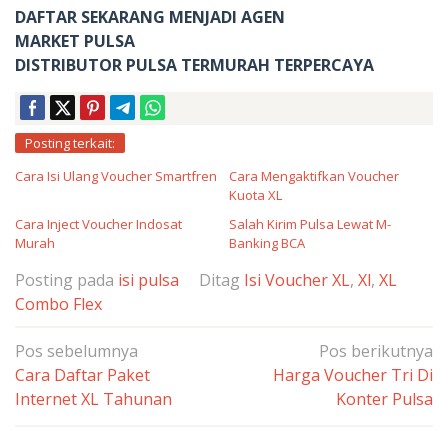
DAFTAR SEKARANG MENJADI AGEN
MARKET PULSA
DISTRIBUTOR PULSA TERMURAH TERPERCAYA
Posting terkait:
Cara Isi Ulang Voucher Smartfren
Cara Mengaktifkan Voucher
Kuota XL
Cara Inject Voucher Indosat
Salah Kirim Pulsa Lewat M-
Murah
Banking BCA
Posting pada
isi pulsa
Ditag
Isi Voucher XL
,
Xl
,
XL
Combo Flex
Navigasi
Pos sebelumnya
Pos berikutnya
pos
Cara Daftar Paket
Harga Voucher Tri Di
Internet XL Tahunan
Konter Pulsa