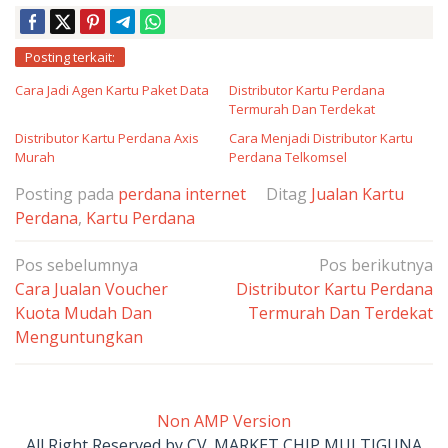
Posting terkait:
Cara Jadi Agen Kartu Paket Data
Distributor Kartu Perdana
Termurah Dan Terdekat
Distributor Kartu Perdana Axis
Cara Menjadi Distributor Kartu
Murah
Perdana Telkomsel
Posting pada
perdana internet
Ditag
Jualan Kartu
Perdana
,
Kartu Perdana
Navigasi
Pos sebelumnya
Pos berikutnya
pos
Cara Jualan Voucher
Distributor Kartu Perdana
Kuota Mudah Dan
Termurah Dan Terdekat
Menguntungkan
Non AMP Version
All Right Reserved by CV. MARKET CHIP MULTIGUNA