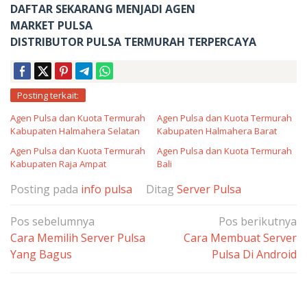
DAFTAR SEKARANG MENJADI AGEN
MARKET PULSA
DISTRIBUTOR PULSA TERMURAH TERPERCAYA
Posting terkait:
Agen Pulsa dan Kuota Termurah
Agen Pulsa dan Kuota Termurah
Kabupaten Halmahera Selatan
Kabupaten Halmahera Barat
Agen Pulsa dan Kuota Termurah
Agen Pulsa dan Kuota Termurah
Kabupaten Raja Ampat
Bali
Posting pada
info pulsa
Ditag
Server Pulsa
Navigasi
Pos sebelumnya
Pos berikutnya
pos
Cara Memilih Server Pulsa
Cara Membuat Server
Yang Bagus
Pulsa Di Android