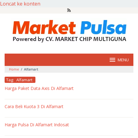
Loncat ke konten
MENU
Home
/
Alfamart
Tag:
Alfamart
Harga Paket Data Axis Di Alfamart
oleh
market
Cara Beli Kuota 3 Di Alfamart
pulsa
oleh
market
Harga Pulsa Di Alfamart Indosat
pulsa
oleh
market