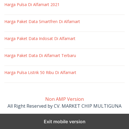
Harga Pulsa Di Alfamart 2021
pulsa
oleh
market
Harga Paket Data Smartfren Di Alfamart
pulsa
oleh
market
Harga Paket Data Indosat Di Alfamart
pulsa
oleh
market
Harga Paket Data Di Alfamart Terbaru
pulsa
oleh
market
Harga Pulsa Listrik 50 Ribu Di Alfamart
pulsa
oleh
market
pulsa
Non AMP Version
All Right Reserved by CV. MARKET CHIP MULTIGUNA
Exit mobile version