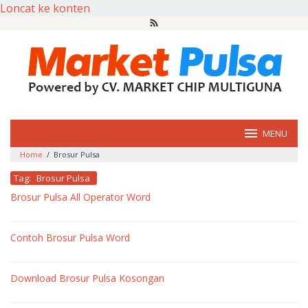
Loncat ke konten
MENU
Home
/
Brosur Pulsa
Tag:
Brosur Pulsa
Brosur Pulsa All Operator Word
oleh
market
Contoh Brosur Pulsa Word
pulsa
oleh
market
Download Brosur Pulsa Kosongan
pulsa
oleh
market