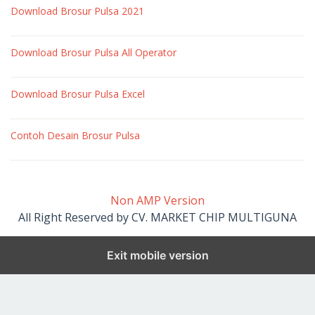
Download Brosur Pulsa 2021
pulsa
oleh
market
Download Brosur Pulsa All Operator
pulsa
oleh
market
Download Brosur Pulsa Excel
pulsa
oleh
market
Contoh Desain Brosur Pulsa
pulsa
oleh
market
pulsa
Non AMP Version
All Right Reserved by CV. MARKET CHIP MULTIGUNA
Exit mobile version