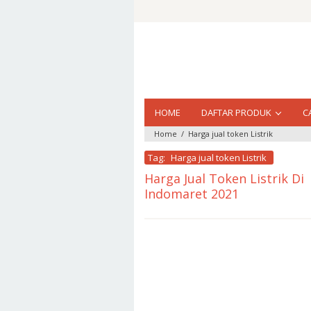
Loncat
ke
konten
HOME
DAFTAR PRODUK
C
Home
/
Harga jual token Listrik
Tag:
Harga jual token Listrik
Harga Jual Token Listrik Di
Indomaret 2021
oleh
market
pulsa