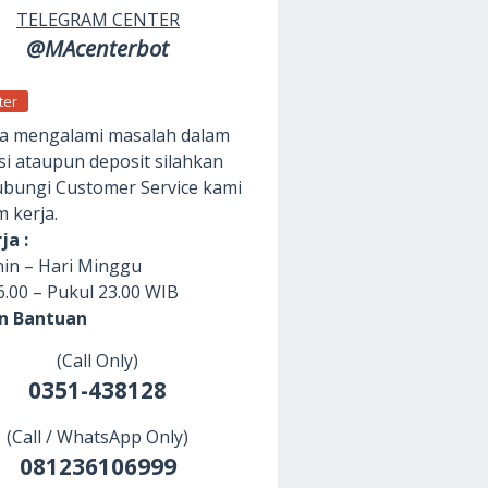
TELEGRAM CENTER
@MAcenterbot
ter
da mengalami masalah dalam
si ataupun deposit silahkan
ungi Customer Service kami
m kerja.
ja :
nin – Hari Minggu
6.00 – Pukul 23.00 WIB
an Bantuan
(Call Only)
0351-438128
(Call / WhatsApp Only)
081236106999