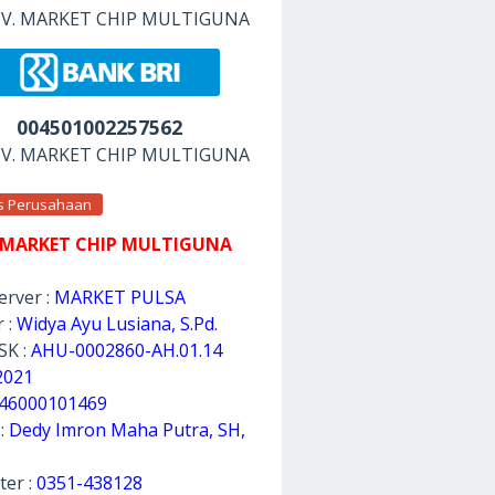
 CV. MARKET CHIP MULTIGUNA
004501002257562
 CV. MARKET CHIP MULTIGUNA
as Perusahaan
 MARKET CHIP MULTIGUNA
rver :
MARKET PULSA
 :
Widya Ayu Lusiana, S.Pd.
SK :
AHU-0002860-AH.01.14
2021
46000101469
 :
Dedy Imron Maha Putra, SH,
ter :
0351-438128