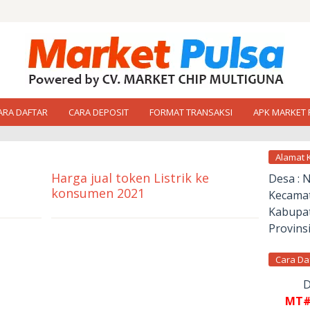
ARA DAFTAR
CARA DEPOSIT
FORMAT TRANSAKSI
APK MARKET 
Alamat 
Harga jual token Listrik ke
Desa : 
konsumen 2021
Kecamat
oleh
Kabupat
market
Provinsi
pulsa
Cara Da
D
MT#