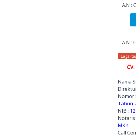
A.N :
A.N :
Legalit
CV.
Nama Se
Direktur
Nomor 
Tahun 
NIB :
12
Notaris
MKn.
Call Cen