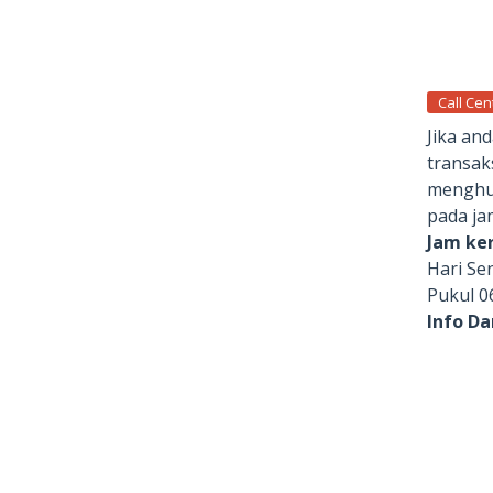
Call Cen
Jika an
transak
menghub
pada ja
Jam ker
Hari Se
Pukul 0
Info D