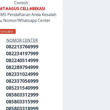
Contoh :
MT#AGUS CELL#BEKASI
SMS Pendaftaran Anda Kesalah
tu Nomor/Whatsapp Center
Transaksi
NOMOR CENTER
082213766999
082234197999
082240514999
082289794999
082331024999
082337056999
085231540999
085803312999
085803315999
085803318999