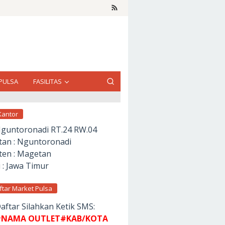
PULSA
FASILITAS
Kantor
Nguntoronadi RT.24 RW.04
an : Nguntoronadi
en : Magetan
 : Jawa Timur
ftar Market Pulsa
aftar Silahkan Ketik SMS:
NAMA OUTLET#KAB/KOTA