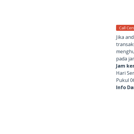
Call Cen
Jika an
transak
menghub
pada ja
Jam ker
Hari Se
Pukul 0
Info D