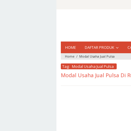
Loncat
ke
konten
HOME
DAFTAR PRODUK
C
Home
/
Modal Usaha Jual Pulsa
Tag:
Modal Usaha Jual Pulsa
Modal Usaha Jual Pulsa Di
oleh
market
pulsa