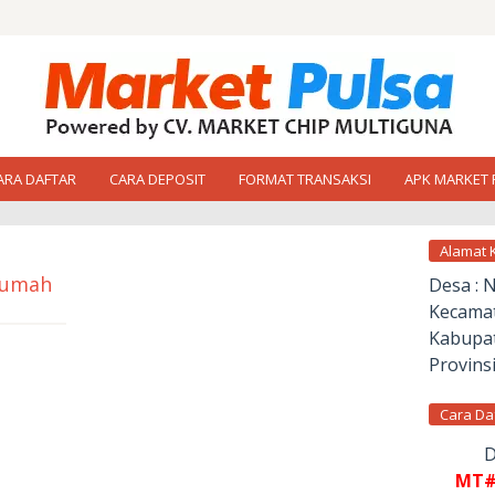
ARA DAFTAR
CARA DEPOSIT
FORMAT TRANSAKSI
APK MARKET 
Alamat 
 Rumah
Desa : 
Kecamat
Kabupat
Provinsi
Cara Da
D
MT#