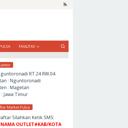
PULSA
FASILITAS
Kantor
Nguntoronadi RT.24 RW.04
an : Nguntoronadi
en : Magetan
 : Jawa Timur
ftar Market Pulsa
aftar Silahkan Ketik SMS:
NAMA OUTLET#KAB/KOTA