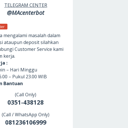
TELEGRAM CENTER
@MAcenterbot
ter
da mengalami masalah dalam
si ataupun deposit silahkan
ungi Customer Service kami
m kerja.
ja :
nin – Hari Minggu
6.00 – Pukul 23.00 WIB
an Bantuan
(Call Only)
0351-438128
(Call / WhatsApp Only)
081236106999