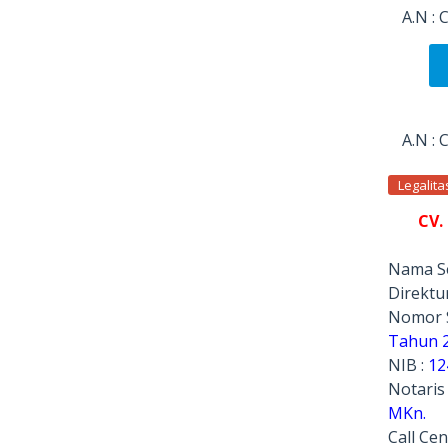
A.N :
A.N :
Legalit
CV.
Nama Se
Direktur
Nomor 
Tahun 
NIB :
12
Notaris
MKn.
Call Cen