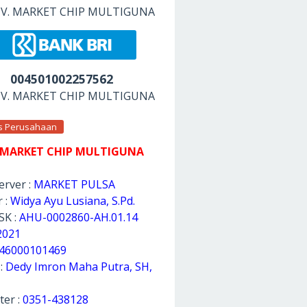
 CV. MARKET CHIP MULTIGUNA
004501002257562
 CV. MARKET CHIP MULTIGUNA
as Perusahaan
 MARKET CHIP MULTIGUNA
rver :
MARKET PULSA
 :
Widya Ayu Lusiana, S.Pd.
SK :
AHU-0002860-AH.01.14
2021
46000101469
 :
Dedy Imron Maha Putra, SH,
ter :
0351-438128