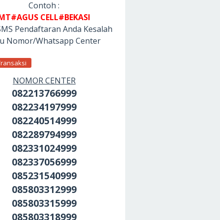
Contoh :
MT#AGUS CELL#BEKASI
SMS Pendaftaran Anda Kesalah
tu Nomor/Whatsapp Center
Transaksi
NOMOR CENTER
082213766999
082234197999
082240514999
082289794999
082331024999
082337056999
085231540999
085803312999
085803315999
085803318999