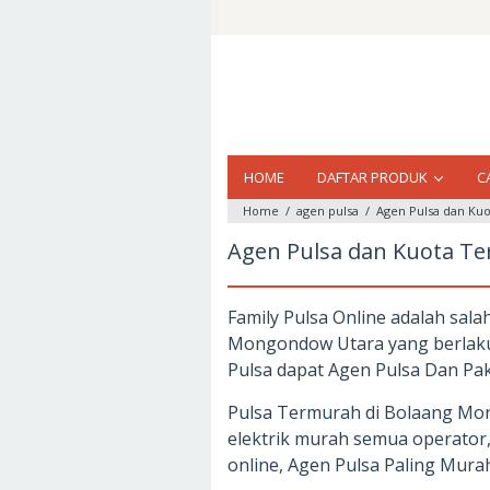
Loncat
ke
konten
HOME
DAFTAR PRODUK
C
Home
/
agen pulsa
/
Agen Pulsa dan Ku
Agen Pulsa dan Kuota T
Family Pulsa Online adalah sal
Mongondow Utara yang berlaku 
Pulsa dapat Agen Pulsa Dan Pa
Pulsa Termurah di Bolaang Mong
elektrik murah semua operator,
online, Agen Pulsa Paling Mur