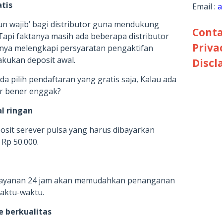
atis
Email :
a
un wajib’ bagi distributor guna mendukung
Conta
Tapi faktanya masih ada beberapa distributor
Priva
nya melengkapi persyaratan pengaktifan
kukan deposit awal.
Discl
a pilih pendaftaran yang gratis saja, Kalau ada
ar bener enggak?
l ringan
posit serever pulsa yang harus dibayarkan
 Rp 50.000.
 layanan 24 jam akan memudahkan penanganan
waktu-waktu.
e berkualitas