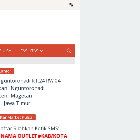
PULSA
FASILITAS
Kantor
Nguntoronadi RT.24 RW.04
an : Nguntoronadi
en : Magetan
 : Jawa Timur
ftar Market Pulsa
aftar Silahkan Ketik SMS:
NAMA OUTLET#KAB/KOTA