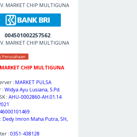
 CV. MARKET CHIP MULTIGUNA
004501002257562
 CV. MARKET CHIP MULTIGUNA
as Perusahaan
 MARKET CHIP MULTIGUNA
rver :
MARKET PULSA
 :
Widya Ayu Lusiana, S.Pd.
SK :
AHU-0002860-AH.01.14
2021
46000101469
 :
Dedy Imron Maha Putra, SH,
ter :
0351-438128