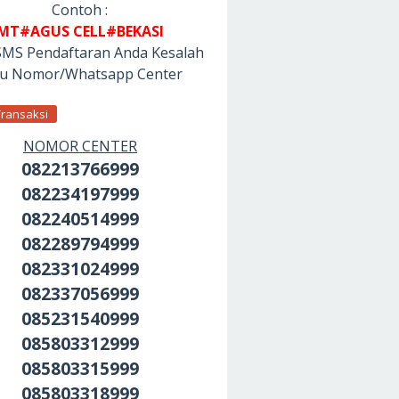
Contoh :
MT#AGUS CELL#BEKASI
SMS Pendaftaran Anda Kesalah
tu Nomor/Whatsapp Center
Transaksi
NOMOR CENTER
082213766999
082234197999
082240514999
082289794999
082331024999
082337056999
085231540999
085803312999
085803315999
085803318999