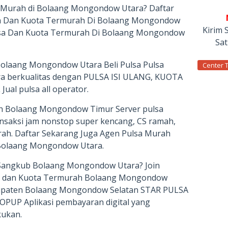
g Murah di Bolaang Mongondow Utara? Daftar
lsa Dan Kuota Termurah Di Bolaang Mongondow
Kirim 
lsa Dan Kuota Termurah Di Bolaang Mongondow
Sa
Bolaang Mongondow Utara Beli Pulsa Pulsa
Center 
ara berkualitas dengan PULSA ISI ULANG, KUOTA
al pulsa all operator.
h Bolaang Mongondow Timur Server pulsa
ansaksi jam nonstop super kencang, CS ramah,
ah. Daftar Sekarang Juga Agen Pulsa Murah
Bolaang Mongondow Utara.
i Sangkub Bolaang Mongondow Utara? Join
lsa dan Kuota Termurah Bolaang Mongondow
bupaten Bolaang Mongondow Selatan STAR PULSA
UP Aplikasi pembayaran digital yang
ukan.