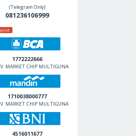
(Telegram Only)
081236106999
posit
1772222666
 CV. MARKET CHIP MULTIGUNA
1710038000777
 CV. MARKET CHIP MULTIGUNA
4516011677