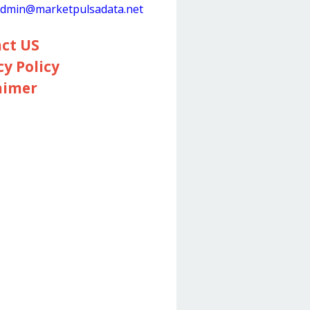
dmin@marketpulsadata.net
ct US
cy Policy
aimer