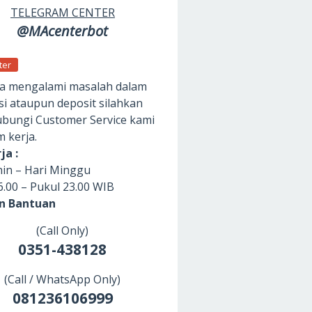
TELEGRAM CENTER
@MAcenterbot
ter
da mengalami masalah dalam
si ataupun deposit silahkan
ungi Customer Service kami
m kerja.
ja :
nin – Hari Minggu
6.00 – Pukul 23.00 WIB
an Bantuan
(Call Only)
0351-438128
(Call / WhatsApp Only)
081236106999