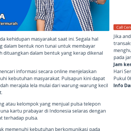
Call Cen
Jika an
da kehidupan masyarakat saat ini. Segala hal
transak
g dalam bentuk non tunai untuk membayar
menghub
h dituangkan dalam bentuk yang kerap dikenal
pada ja
Jam ker
Hari Se
encari informasi secara online menjelaskan
Pukul 0
hi kebutuhan masyarakat. Pulsapun kini dapat
Info D
ah merajala lela mulai dari warung-warung kecil
.
g atau kelompok yang menjual pulsa telepon
una kartu prabayar di Indonesia selaras dengan
 terhadap pulsa.
uk memenuhi kebutuhan berkomunikasi pada