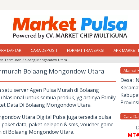
ARA DAFTAR
CARA DEPOSIT
FORMAT TRANSAKSI
APK MARKET 
ota Termurah Bolaang Mongondow Utara
ermurah Bolaang Mongondow Utara
Alamat 
Desa : 
Kecamat
ah satu server Agen Pulsa Murah di Bolaang
Kabupat
Nasional untuk semua produk, yg artinya Family
Provinsi
ket Data Di Bolaang Mongondow Utara.
ondow Utara Digital Pulsa juga tersedia pulsa
Cara Da
 paket data, paket nelepon & sms, voucher game
D
ah di Bolaang Mongondow Utara.
MT#