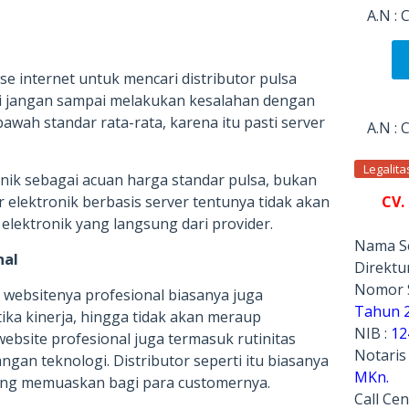
A.N :
 internet untuk mencari distributor pulsa
i jangan sampai melakukan kesalahan dengan
awah standar rata-rata, karena itu pasti server
A.N :
Legalit
nik sebagai acuan harga standar pulsa, bukan
CV.
r elektronik berbasis server tentunya tidak akan
elektronik yang langsung dari provider.
Nama Se
nal
Direktur
Nomor 
n websitenya profesional biasanya juga
Tahun 
ika kinerja, hingga tidak akan meraup
NIB :
12
bsite profesional juga termasuk rutinitas
Notaris
gan teknologi. Distributor seperti itu biasanya
MKn.
ng memuaskan bagi para customernya.
Call Cen