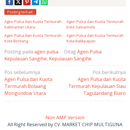
Posting terkait:
Agen Pulsa dan Kuota Termurah
Agen Pulsa dan Kuota Termurah
Kalimantan Utara
Kota Samarinda
Agen Pulsa dan Kuota Termurah
Agen Pulsa dan Kuota Termurah
Kota Bontang
Kota Balikpapan
Posting pada
agen pulsa
Ditag
Agen Pulsa
Kepulauan Sangihe
,
Kepulauan Sangihe
Navigasi
Pos sebelumnya
Pos berikutnya
pos
Agen Pulsa dan Kuota
Agen Pulsa dan Kuota
Termurah Bolaang
Termurah Kepulauan Siau
Mongondow Utara
Tagulandang Biaro
Non AMP Version
All Right Reserved by CV. MARKET CHIP MULTIGUNA