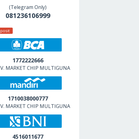
(Telegram Only)
081236106999
posit
1772222666
 CV. MARKET CHIP MULTIGUNA
1710038000777
 CV. MARKET CHIP MULTIGUNA
4516011677