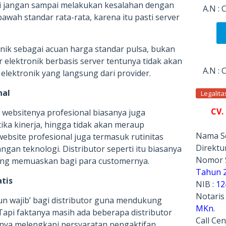
i jangan sampai melakukan kesalahan dengan
A.N :
awah standar rata-rata, karena itu pasti server
nik sebagai acuan harga standar pulsa, bukan
r elektronik berbasis server tentunya tidak akan
A.N :
elektronik yang langsung dari provider.
nal
Legalit
CV.
n websitenya profesional biasanya juga
ika kinerja, hingga tidak akan meraup
Nama Se
bsite profesional juga termasuk rutinitas
Direktur
gan teknologi. Distributor seperti itu biasanya
Nomor 
ng memuaskan bagi para customernya.
Tahun 
atis
NIB :
12
Notaris
un wajib’ bagi distributor guna mendukung
MKn.
Tapi faktanya masih ada beberapa distributor
Call Cen
nya melengkapi persyaratan pengaktifan