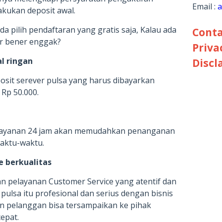
Email :
a
kukan deposit awal.
a pilih pendaftaran yang gratis saja, Kalau ada
Conta
ar bener enggak?
Priva
l ringan
Discl
posit serever pulsa yang harus dibayarkan
 Rp 50.000.
 layanan 24 jam akan memudahkan penanganan
waktu-waktu.
e berkualitas
n pelayanan Customer Service yang atentif dan
pulsa itu profesional dan serius dengan bisnis
ain pelanggan bisa tersampaikan ke pihak
epat.