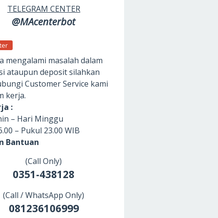
TELEGRAM CENTER
@MAcenterbot
ter
da mengalami masalah dalam
si ataupun deposit silahkan
ungi Customer Service kami
m kerja.
ja :
nin – Hari Minggu
6.00 – Pukul 23.00 WIB
an Bantuan
(Call Only)
0351-438128
(Call / WhatsApp Only)
081236106999