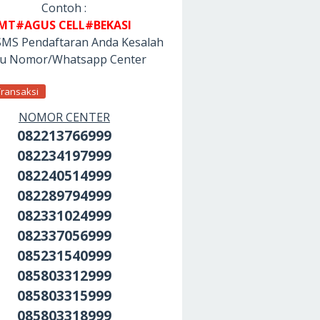
Contoh :
MT#AGUS CELL#BEKASI
SMS Pendaftaran Anda Kesalah
tu Nomor/Whatsapp Center
Transaksi
NOMOR CENTER
082213766999
082234197999
082240514999
082289794999
082331024999
082337056999
085231540999
085803312999
085803315999
085803318999