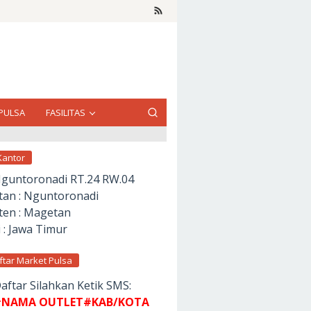
PULSA
FASILITAS
Kantor
Nguntoronadi RT.24 RW.04
an : Nguntoronadi
en : Magetan
 : Jawa Timur
ftar Market Pulsa
aftar Silahkan Ketik SMS:
NAMA OUTLET#KAB/KOTA