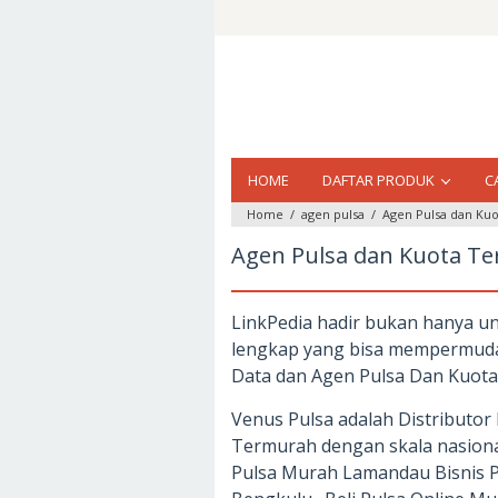
Loncat
ke
konten
HOME
DAFTAR PRODUK
C
Home
/
agen pulsa
/
Agen Pulsa dan Ku
Agen Pulsa dan Kuota T
LinkPedia hadir bukan hanya un
lengkap yang bisa mempermudah
Data dan Agen Pulsa Dan Kuot
Venus Pulsa adalah Distributo
Termurah dengan skala nasiona
Pulsa Murah Lamandau Bisnis Pul