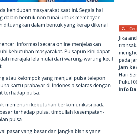
da kehidupan masyarakat saat ini. Segala hal
g dalam bentuk non tunai untuk membayar
h dituangkan dalam bentuk yang kerap dikenal
Call Cen
Jika an
encari informasi secara online menjelaskan
transak
hi kebutuhan masyarakat. Pulsapun kini dapat
menghub
ah merajala lela mulai dari warung-warung kecil
pada ja
.
Jam ker
Hari Se
g atau kelompok yang menjual pulsa telepon
Pukul 0
una kartu prabayar di Indonesia selaras dengan
Info D
 terhadap pulsa.
uk memenuhi kebutuhan berkomunikasi pada
g besar terhadap pulsa, timbullah kesempatan-
lan pulsa.
ai pasar yang besar dan jangka bisnis yang