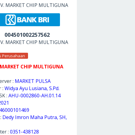
 CV. MARKET CHIP MULTIGUNA
004501002257562
 CV. MARKET CHIP MULTIGUNA
as Perusahaan
 MARKET CHIP MULTIGUNA
rver :
MARKET PULSA
 :
Widya Ayu Lusiana, S.Pd.
SK :
AHU-0002860-AH.01.14
2021
46000101469
 :
Dedy Imron Maha Putra, SH,
ter :
0351-438128