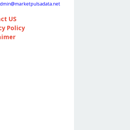
dmin@marketpulsadata.net
ct US
cy Policy
aimer