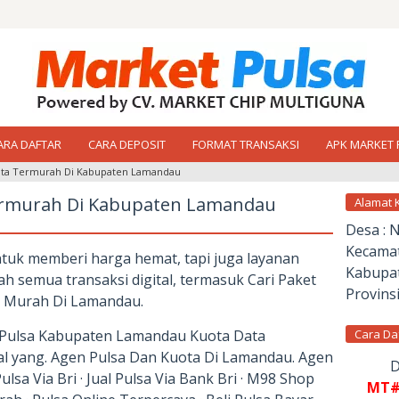
ARA DAFTAR
CARA DEPOSIT
FORMAT TRANSAKSI
APK MARKET 
ota Termurah Di Kabupaten Lamandau
ermurah Di Kabupaten Lamandau
Alamat 
Desa : 
Kecamat
tuk memberi harga hemat, tapi juga layanan
Kabupat
 semua transaksi digital, termasuk Cari Paket
Provinsi
a Murah Di Lamandau.
r Pulsa Kabupaten Lamandau Kuota Data
Cara Da
l yang. Agen Pulsa Dan Kuota Di Lamandau. Agen
D
sa Via Bri · Jual Pulsa Via Bank Bri · M98 Shop
MT#