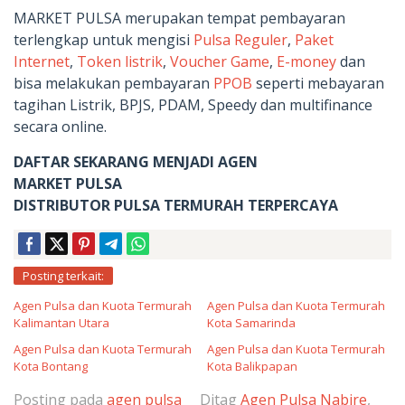
MARKET PULSA merupakan tempat pembayaran
terlengkap untuk mengisi
Pulsa Reguler
,
Paket
Internet
,
Token listrik
,
Voucher Game
,
E-money
dan
bisa melakukan pembayaran
PPOB
seperti mebayaran
tagihan Listrik, BPJS, PDAM, Speedy dan multifinance
secara online.
DAFTAR SEKARANG MENJADI AGEN
MARKET PULSA
DISTRIBUTOR PULSA TERMURAH TERPERCAYA
Posting terkait:
Agen Pulsa dan Kuota Termurah
Agen Pulsa dan Kuota Termurah
Kalimantan Utara
Kota Samarinda
Agen Pulsa dan Kuota Termurah
Agen Pulsa dan Kuota Termurah
Kota Bontang
Kota Balikpapan
Posting pada
agen pulsa
Ditag
Agen Pulsa Nabire
,