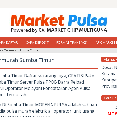
ARA DAFTAR
CARA DEPOSIT
FORMAT TRANSAKSI
APK MARKET 
uota Termurah Sumba Timur
ermurah Sumba Timur
Alamat 
Desa : 
Kecamat
umba Timur Daftar sekarang juga, GRATIS! Paket
Kabupat
mba Timur Server Pulsa PPOB Darra Reload
Provinsi
 All Operator Melayani Pendaftaran Agen Pulsa
rnet Termurah.
Cara Da
h Di Sumba Timur MORENA PULSA adalah sebuah
D
a pulsa murah elektrik all operator, unit usaha
MT#