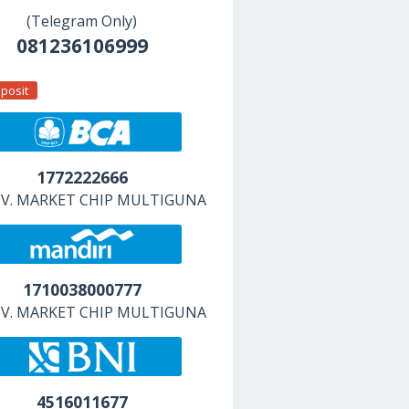
(Telegram Only)
081236106999
posit
1772222666
 CV. MARKET CHIP MULTIGUNA
1710038000777
 CV. MARKET CHIP MULTIGUNA
4516011677