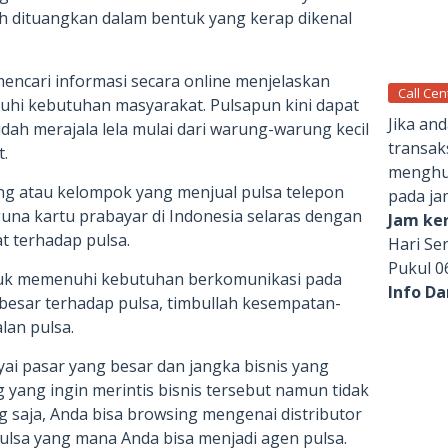
h dituangkan dalam bentuk yang kerap dikenal
encari informasi secara online menjelaskan
Call Cen
hi kebutuhan masyarakat. Pulsapun kini dapat
Jika an
ah merajala lela mulai dari warung-warung kecil
transak
.
menghub
g atau kelompok yang menjual pulsa telepon
pada ja
una kartu prabayar di Indonesia selaras dengan
Jam ker
 terhadap pulsa.
Hari Se
Pukul 0
uk memenuhi kebutuhan berkomunikasi pada
Info D
g besar terhadap pulsa, timbullah kesempatan-
lan pulsa.
ai pasar yang besar dan jangka bisnis yang
yang ingin merintis bisnis tersebut namun tidak
 saja, Anda bisa browsing mengenai distributor
ulsa yang mana Anda bisa menjadi agen pulsa.