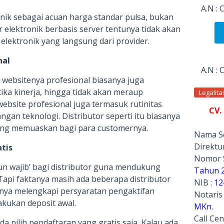
A.N :
nik sebagai acuan harga standar pulsa, bukan
r elektronik berbasis server tentunya tidak akan
elektronik yang langsung dari provider.
nal
A.N :
n websitenya profesional biasanya juga
ika kinerja, hingga tidak akan meraup
Legalit
bsite profesional juga termasuk rutinitas
CV.
gan teknologi. Distributor seperti itu biasanya
ng memuaskan bagi para customernya.
Nama Se
Direktur
atis
Nomor 
un wajib’ bagi distributor guna mendukung
Tahun 
Tapi faktanya masih ada beberapa distributor
NIB :
12
nya melengkapi persyaratan pengaktifan
Notaris
kukan deposit awal.
MKn.
Call Cen
a pilih pendaftaran yang gratis saja, Kalau ada