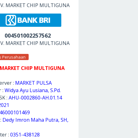
 CV. MARKET CHIP MULTIGUNA
004501002257562
 CV. MARKET CHIP MULTIGUNA
as Perusahaan
 MARKET CHIP MULTIGUNA
rver :
MARKET PULSA
 :
Widya Ayu Lusiana, S.Pd.
SK :
AHU-0002860-AH.01.14
2021
46000101469
 :
Dedy Imron Maha Putra, SH,
ter :
0351-438128