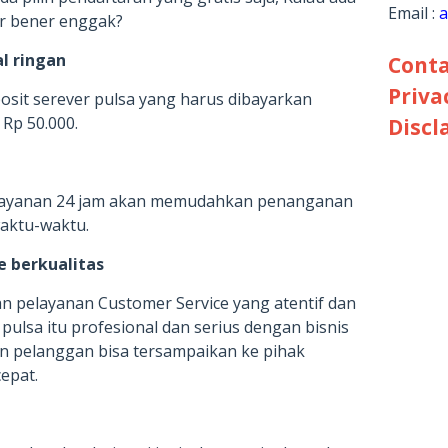
Email :
a
ar bener enggak?
l ringan
Conta
Priva
posit serever pulsa yang harus dibayarkan
 Rp 50.000.
Discl
 layanan 24 jam akan memudahkan penanganan
waktu-waktu.
e berkualitas
n pelayanan Customer Service yang atentif dan
pulsa itu profesional dan serius dengan bisnis
ain pelanggan bisa tersampaikan ke pihak
epat.