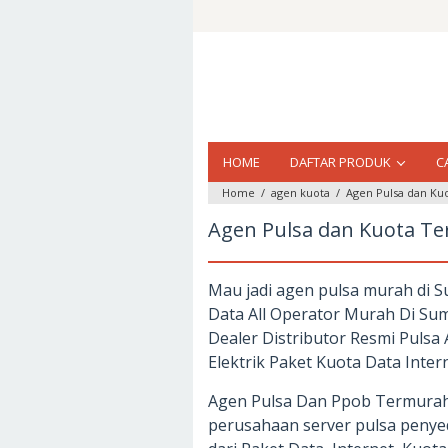
Loncat
ke
konten
HOME
DAFTAR PRODUK
C
Home
/
agen kuota
/
Agen Pulsa dan K
Agen Pulsa dan Kuota T
Mau jadi agen pulsa murah di S
Data All Operator Murah Di Su
Dealer Distributor Resmi Pulsa
Elektrik Paket Kuota Data Inte
Agen Pulsa Dan Ppob Termura
perusahaan server pulsa penyedi