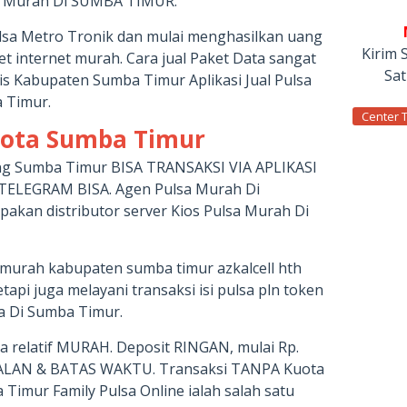
ota Murah Di SUMBA TIMUR.
sa Metro Tronik dan mulai menghasilkan uang
Kirim 
ket internet murah. Cara jual Paket Data sangat
Sa
is Kabupaten Sumba Timur Aplikasi Jual Pulsa
 Timur.
Center 
uota Sumba Timur
g Sumba Timur BISA TRANSAKSI VIA APLIKASI
TELEGRAM BISA. Agen Pulsa Murah Di
kan distributor server Kios Pulsa Murah Di
 murah kabupaten sumba timur azkalcell hth
etapi juga melayani transaksi isi pulsa pln token
sa Di Sumba Timur.
a relatif MURAH. Deposit RINGAN, mulai Rp.
UALAN & BATAS WAKTU. Transaksi TANPA Kuota
imur Family Pulsa Online ialah salah satu