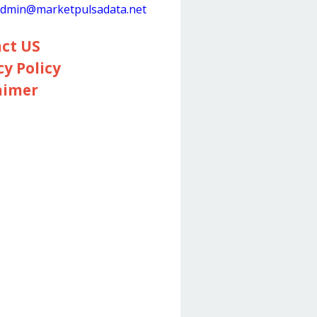
dmin@marketpulsadata.net
ct US
cy Policy
aimer