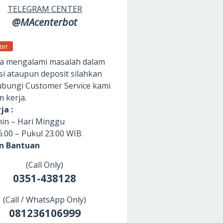
TELEGRAM CENTER
@MAcenterbot
ter
da mengalami masalah dalam
si ataupun deposit silahkan
ungi Customer Service kami
m kerja.
ja :
nin – Hari Minggu
6.00 – Pukul 23.00 WIB
an Bantuan
(Call Only)
0351-438128
(Call / WhatsApp Only)
081236106999