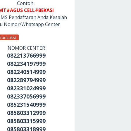
Contoh :
MT#AGUS CELL#BEKASI
SMS Pendaftaran Anda Kesalah
tu Nomor/Whatsapp Center
Transaksi
NOMOR CENTER
082213766999
082234197999
082240514999
082289794999
082331024999
082337056999
085231540999
085803312999
085803315999
085803318999