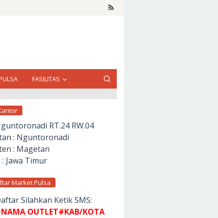
PULSA
FASILITAS
Kantor
Nguntoronadi RT.24 RW.04
an : Nguntoronadi
en : Magetan
 : Jawa Timur
ftar Market Pulsa
aftar Silahkan Ketik SMS:
NAMA OUTLET#KAB/KOTA