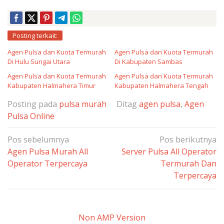
Posting terkait:
Agen Pulsa dan Kuota Termurah
Agen Pulsa dan Kuota Termurah
Di Hulu Sungai Utara
Di Kabupaten Sambas
Agen Pulsa dan Kuota Termurah
Agen Pulsa dan Kuota Termurah
Kabupaten Halmahera Timur
Kabupaten Halmahera Tengah
Posting pada
pulsa murah
Ditag
agen pulsa
,
Agen
Pulsa Online
Navigasi
Pos sebelumnya
Pos berikutnya
pos
Agen Pulsa Murah All
Server Pulsa All Operator
Operator Terpercaya
Termurah Dan
Terpercaya
Non AMP Version