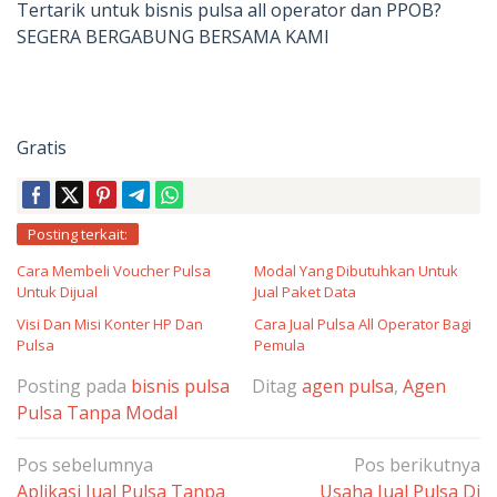
Tertarik untuk bisnis pulsa all operator dan PPOB?
SEGERA BERGABUNG BERSAMA KAMI
Gratis
Posting terkait:
Cara Membeli Voucher Pulsa
Modal Yang Dibutuhkan Untuk
Untuk Dijual
Jual Paket Data
Visi Dan Misi Konter HP Dan
Cara Jual Pulsa All Operator Bagi
Pulsa
Pemula
Posting pada
bisnis pulsa
Ditag
agen pulsa
,
Agen
Pulsa Tanpa Modal
Navigasi
Pos sebelumnya
Pos berikutnya
pos
Aplikasi Jual Pulsa Tanpa
Usaha Jual Pulsa Di