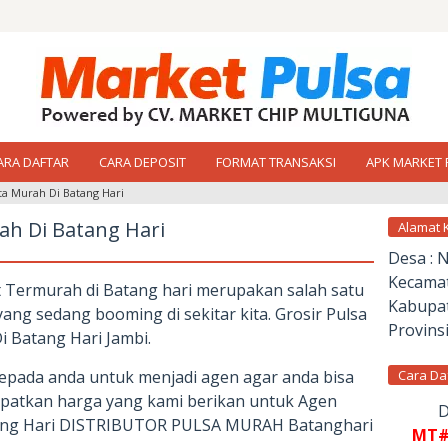
ARA DAFTAR
CARA DEPOSIT
FORMAT TRANSAKSI
APK MARKET 
a Murah Di Batang Hari
h Di Batang Hari
Alamat 
Desa : 
Kecamat
t Termurah di Batang hari merupakan salah satu
Kabupat
ang sedang booming di sekitar kita. Grosir Pulsa
Provinsi
 Batang Hari Jambi.
pada anda untuk menjadi agen agar anda bisa
Cara Da
apatkan harga yang kami berikan untuk Agen
D
tang Hari DISTRIBUTOR PULSA MURAH Batanghari
MT#