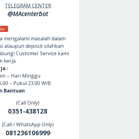
TELEGRAM CENTER
@MAcenterbot
ter
da mengalami masalah dalam
si ataupun deposit silahkan
ungi Customer Service kami
m kerja.
ja :
nin – Hari Minggu
6.00 – Pukul 23.00 WIB
an Bantuan
(Call Only)
0351-438128
(Call / WhatsApp Only)
081236106999