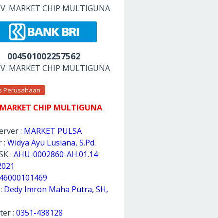
 CV. MARKET CHIP MULTIGUNA
004501002257562
 CV. MARKET CHIP MULTIGUNA
as Perusahaan
 MARKET CHIP MULTIGUNA
rver :
MARKET PULSA
 :
Widya Ayu Lusiana, S.Pd.
SK :
AHU-0002860-AH.01.14
2021
46000101469
 :
Dedy Imron Maha Putra, SH,
ter :
0351-438128