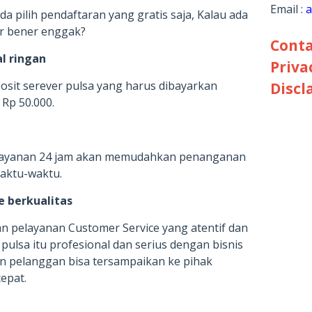
Email :
a
a pilih pendaftaran yang gratis saja, Kalau ada
ar bener enggak?
Conta
l ringan
Priva
posit serever pulsa yang harus dibayarkan
Discl
 Rp 50.000.
 layanan 24 jam akan memudahkan penanganan
waktu-waktu.
e berkualitas
n pelayanan Customer Service yang atentif dan
pulsa itu profesional dan serius dengan bisnis
ain pelanggan bisa tersampaikan ke pihak
epat.