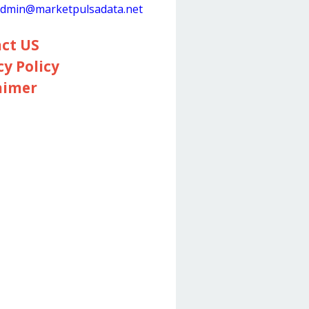
dmin@marketpulsadata.net
ct US
cy Policy
aimer