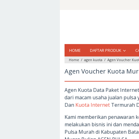
Loncat
ke
konten
HOME
DAFTAR PRODUK
C
Home
/
agen kuota
/
Agen Voucher Kuot
Agen Voucher Kuota Mura
Agen Kuota Data Paket Interne
dari macam usaha jualan pulsa y
Dan
Kuota Internet
Termurah Di
Kami memberikan penawaran ke
melakukan bisnis ini dan mend
Pulsa Murah di Kabupaten Ba