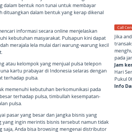
g dalam bentuk non tunai untuk membayar
h dituangkan dalam bentuk yang kerap dikenal
Call Cen
encari informasi secara online menjelaskan
Jika an
hi kebutuhan masyarakat. Pulsapun kini dapat
transak
ah merajala lela mulai dari warung-warung kecil
menghub
.
pada ja
g atau kelompok yang menjual pulsa telepon
Jam ker
una kartu prabayar di Indonesia selaras dengan
Hari Se
 terhadap pulsa.
Pukul 0
Info D
uk memenuhi kebutuhan berkomunikasi pada
g besar terhadap pulsa, timbullah kesempatan-
lan pulsa.
ai pasar yang besar dan jangka bisnis yang
yang ingin merintis bisnis tersebut namun tidak
 saja, Anda bisa browsing mengenai distributor