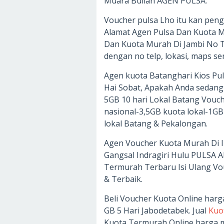
Muara Bulian AGEN PULSA.
Voucher pulsa Lho itu kan penge
Alamat Agen Pulsa Dan Kuota M
Dan Kuota Murah Di Jambi No T
dengan no telp, lokasi, maps se
Agen kuota Batanghari Kios Pu
Hai Sobat, Apakah Anda sedang
5GB 10 hari Lokal Batang Vouche
nasional-3,5GB kuota lokal-1GB
lokal Batang & Pekalongan.
Agen Voucher Kuota Murah Di I
Gangsal Indragiri Hulu PULSA 
Termurah Terbaru Isi Ulang Vou
& Terbaik.
Beli Voucher Kuota Online harg
GB 5 Hari Jabodetabek. Jual
Kuo
Kuota Termurah Online harga m