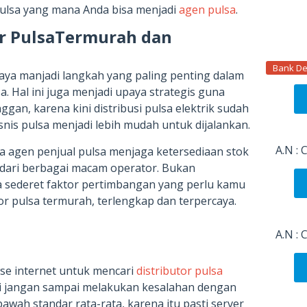
pulsa yang mana Anda bisa menjadi
agen pulsa
.
tor PulsaTermurah dan
Bank De
caya manjadi langkah yang paling penting dalam
. Hal ini juga menjadi upaya strategis guna
an, karena kini distribusi pulsa elektrik sudah
nis pulsa menjadi lebih mudah untuk dijalankan.
A.N :
 agen penjual pulsa menjaga ketersediaan stok
l dari berbagai macam operator. Bukan
a sederet faktor pertimbangan yang perlu kamu
or pulsa termurah, terlengkap dan terpercaya.
A.N :
se internet untuk mencari
distributor pulsa
i jangan sampai melakukan kesalahan dengan
awah standar rata-rata, karena itu pasti server