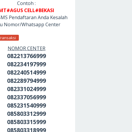
Contoh :
MT#AGUS CELL#BEKASI
SMS Pendaftaran Anda Kesalah
tu Nomor/Whatsapp Center
Transaksi
NOMOR CENTER
082213766999
082234197999
082240514999
082289794999
082331024999
082337056999
085231540999
085803312999
085803315999
085803318999