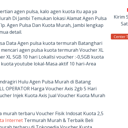
rtian agen pulsa, kalo agen kuota itu apa ya
Kirim 
urah Di Jambi Temukan lokasi Alamat Agen Pulsa
Sa
lp. Agen Pulsa Dan Kuota Murah, Jambi lengkap
mua detail.
Center 
lsa Data Agen pulsa kuota termurah Batanghari
 mencari agen pulsa kuota termurah Voucher XL
r XL 5GB 10 hari LokalIsi voucher :-0,5GB kuota
 kuota youtube lokal-Masa aktif 10 hari-Area
ndragiri Hulu Agen Pulsa Murah di Batang
ALL OPERATOR Harga Voucher Axis 2gb 5 Hari
cher Injek Kuota Axis Jual Voucher Kuota Murah
a murah terbaru Voucher Fisik Indosat Kuota 2,5
ta Internet
Termurah Murah & Terbaik Beli
urah terbaru di Tokopedia Voucher Kuota