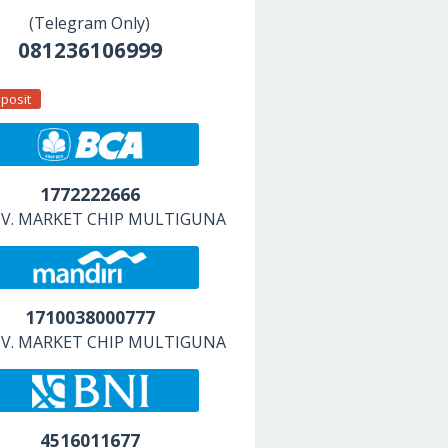
(Telegram Only)
081236106999
posit
1772222666
 CV. MARKET CHIP MULTIGUNA
1710038000777
 CV. MARKET CHIP MULTIGUNA
4516011677