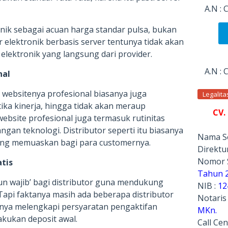
A.N :
nik sebagai acuan harga standar pulsa, bukan
r elektronik berbasis server tentunya tidak akan
elektronik yang langsung dari provider.
A.N :
nal
n websitenya profesional biasanya juga
Legalit
ika kinerja, hingga tidak akan meraup
CV.
bsite profesional juga termasuk rutinitas
gan teknologi. Distributor seperti itu biasanya
Nama Se
ng memuaskan bagi para customernya.
Direktur
Nomor 
atis
Tahun 
un wajib’ bagi distributor guna mendukung
NIB :
12
Tapi faktanya masih ada beberapa distributor
Notaris
nya melengkapi persyaratan pengaktifan
MKn.
kukan deposit awal.
Call Cen