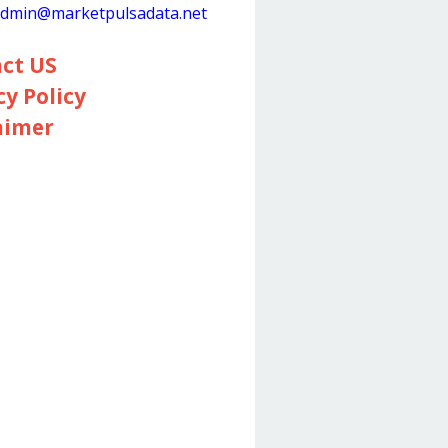
dmin@marketpulsadata.net
ct US
cy Policy
aimer