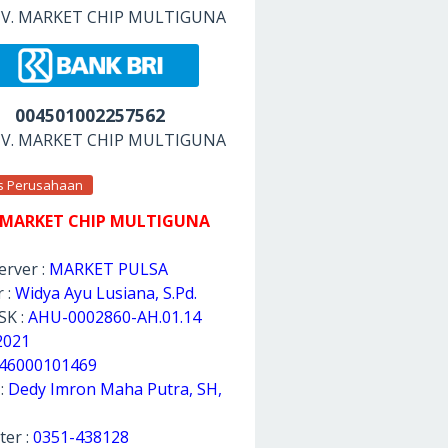
 CV. MARKET CHIP MULTIGUNA
004501002257562
 CV. MARKET CHIP MULTIGUNA
as Perusahaan
 MARKET CHIP MULTIGUNA
rver :
MARKET PULSA
 :
Widya Ayu Lusiana, S.Pd.
SK :
AHU-0002860-AH.01.14
2021
46000101469
 :
Dedy Imron Maha Putra, SH,
ter :
0351-438128