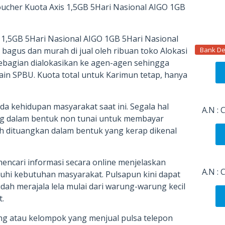
oucher Kuota Axis 1,5GB 5Hari Nasional AIGO 1GB
s 1,5GB 5Hari Nasional AIGO 1GB 5Hari Nasional
Bank De
iji bagus dan murah di jual oleh ribuan toko Alokasi
ebagian dialokasikan ke agen-agen sehingga
lain SPBU. Kuota total untuk Karimun tetap, hanya
a kehidupan masyarakat saat ini. Segala hal
A.N :
g dalam bentuk non tunai untuk membayar
h dituangkan dalam bentuk yang kerap dikenal
encari informasi secara online menjelaskan
A.N :
hi kebutuhan masyarakat. Pulsapun kini dapat
ah merajala lela mulai dari warung-warung kecil
.
g atau kelompok yang menjual pulsa telepon