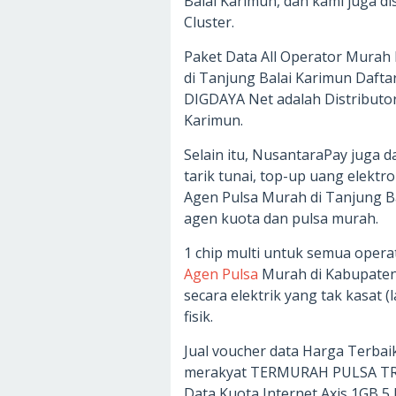
Balai Karimun, dan kami juga di
Cluster.
Paket Data All Operator Murah
di Tanjung Balai Karimun Dafta
DIGDAYA Net adalah Distributor
Karimun.
Selain itu, NusantaraPay juga d
tarik tunai, top-up uang elekt
Agen Pulsa Murah di Tanjung B
agen kuota dan pulsa murah.
1 chip multi untuk semua opera
Agen Pulsa
Murah di Kabupaten K
secara elektrik yang tak kasat
fisik.
Jual voucher data Harga Terbai
merakyat TERMURAH PULSA T
Data Kuota Internet Axis 1GB 5 