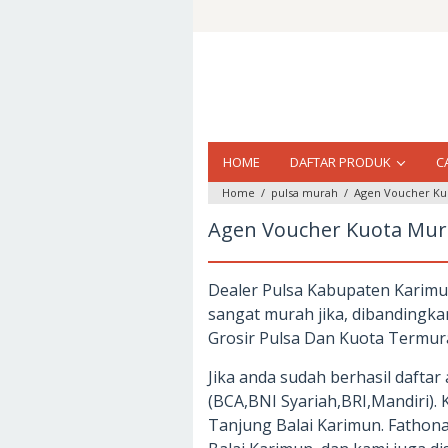
Loncat
ke
konten
HOME
DAFTAR PRODUK
C
Home
/
pulsa murah
/
Agen Voucher Ku
Agen Voucher Kuota Mur
Dealer Pulsa Kabupaten Karimun
sangat murah jika, dibandingk
Grosir Pulsa Dan Kuota Termur
Jika anda sudah berhasil daftar
(BCA,BNI Syariah,BRI,Mandiri). 
Tanjung Balai Karimun. Fathon