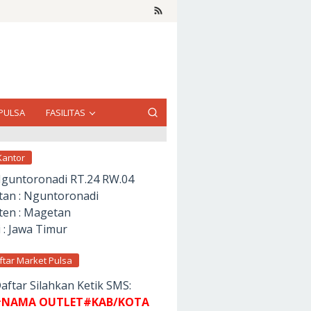
PULSA
FASILITAS
Kantor
Nguntoronadi RT.24 RW.04
an : Nguntoronadi
en : Magetan
 : Jawa Timur
ftar Market Pulsa
aftar Silahkan Ketik SMS:
NAMA OUTLET#KAB/KOTA