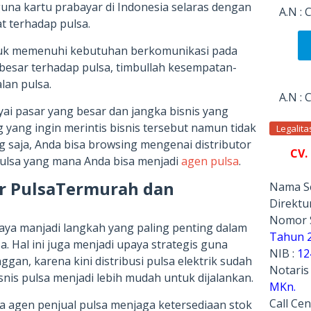
una kartu prabayar di Indonesia selaras dengan
A.N :
 terhadap pulsa.
uk memenuhi kebutuhan berkomunikasi pada
g besar terhadap pulsa, timbullah kesempatan-
lan pulsa.
A.N :
ai pasar yang besar dan jangka bisnis yang
yang ingin merintis bisnis tersebut namun tidak
Legalit
 saja, Anda bisa browsing mengenai distributor
CV.
pulsa yang mana Anda bisa menjadi
agen pulsa
.
tor PulsaTermurah dan
Nama Se
Direktur
Nomor 
caya manjadi langkah yang paling penting dalam
Tahun 
. Hal ini juga menjadi upaya strategis guna
NIB :
12
an, karena kini distribusi pulsa elektrik sudah
Notaris
nis pulsa menjadi lebih mudah untuk dijalankan.
MKn.
Call Cen
 agen penjual pulsa menjaga ketersediaan stok