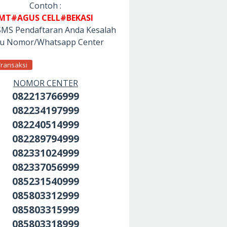
Contoh :
MT#AGUS CELL#BEKASI
SMS Pendaftaran Anda Kesalah
tu Nomor/Whatsapp Center
Transaksi
NOMOR CENTER
082213766999
082234197999
082240514999
082289794999
082331024999
082337056999
085231540999
085803312999
085803315999
085803318999