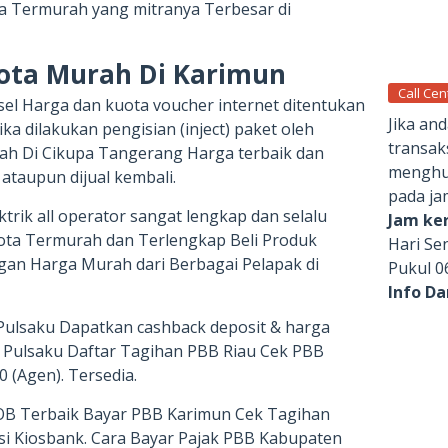
sa Termurah yang mitranya Terbesar di
uota Murah Di Karimun
Call Cen
el Harga dan kuota voucher internet ditentukan
Jika an
ka dilakukan pengisian (inject) paket oleh
transak
rah Di Cikupa Tangerang Harga terbaik dan
menghub
 ataupun dijual kembali.
pada ja
ktrik all operator sangat lengkap dan selalu
Jam ker
uota Termurah dan Terlengkap Beli Produk
Hari Se
gan Harga Murah dari Berbagai Pelapak di
Pukul 0
Info D
ulsaku Dapatkan cashback deposit & harga
 Pulsaku Daftar Tagihan PBB Riau Cek PBB
 (Agen). Tersedia.
POB Terbaik Bayar PBB Karimun Cek Tagihan
asi Kiosbank. Cara Bayar Pajak PBB Kabupaten