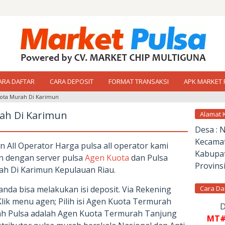
ARA DAFTAR
CARA DEPOSIT
FORMAT TRANSAKSI
APK MARKET 
ota Murah Di Karimun
ah Di Karimun
Alamat 
Desa : 
Kecamat
 All Operator Harga pulsa all operator kami
Kabupat
an dengan server pulsa
Agen Kuota
dan Pulsa
Provinsi
ah Di Karimun Kepulauan Riau.
 anda bisa melakukan isi deposit. Via Rekening
Cara Da
Klik menu agen; Pilih isi Agen Kuota Termurah
D
ah Pulsa adalah Agen Kuota Termurah Tanjung
MT#