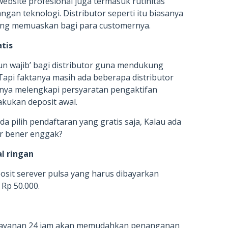
bsite profesional juga termasuk rutinitas
gan teknologi. Distributor seperti itu biasanya
ng memuaskan bagi para customernya.
atis
un wajib’ bagi distributor guna mendukung
Tapi faktanya masih ada beberapa distributor
nya melengkapi persyaratan pengaktifan
kukan deposit awal.
a pilih pendaftaran yang gratis saja, Kalau ada
ar bener enggak?
l ringan
posit serever pulsa yang harus dibayarkan
 Rp 50.000.
 layanan 24 jam akan memudahkan penanganan