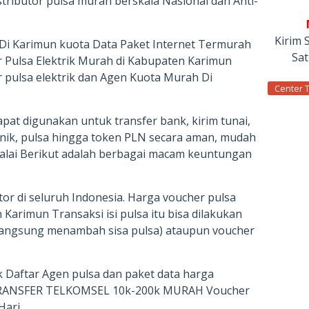
stributor pulsa murah berskala Nasional dan Anti-
Kirim 
 Di Karimun kuota Data Paket Internet Termurah
Sa
r Pulsa Elektrik Murah di Kabupaten Karimun
 pulsa elektrik dan Agen Kuota Murah Di
Center 
apat digunakan untuk transfer bank, kirim tunai,
ronik, pulsa hingga token PLN secara aman, mudah
alai Berikut adalah berbagai macam keuntungan
tor di seluruh Indonesia. Harga voucher pulsa
arimun Transaksi isi pulsa itu bisa dilakukan
 (langsung menambah sisa pulsa) ataupun voucher
k Daftar Agen pulsa dan paket data harga
RANSFER TELKOMSEL 10k-200k MURAH Voucher
Hari.