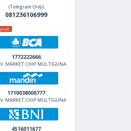
(Telegram Only)
081236106999
posit
1772222666
 CV. MARKET CHIP MULTIGUNA
1710038000777
 CV. MARKET CHIP MULTIGUNA
4516011677