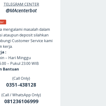
TELEGRAM CENTER
@MAcenterbot
ter
da mengalami masalah dalam
si ataupun deposit silahkan
ungi Customer Service kami
m kerja.
ja :
nin – Hari Minggu
6.00 – Pukul 23.00 WIB
an Bantuan
(Call Only)
0351-438128
(Call / WhatsApp Only)
081236106999