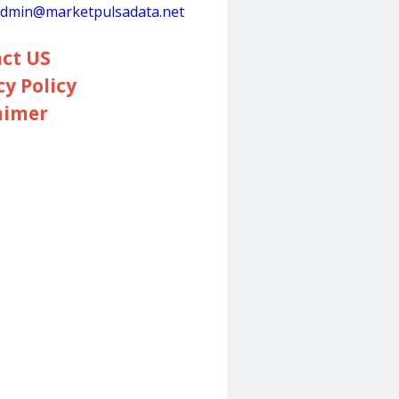
dmin@marketpulsadata.net
ct US
cy Policy
aimer