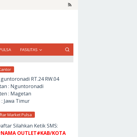
PULSA
FASILITAS
Kantor
Nguntoronadi RT.24 RW.04
an : Nguntoronadi
en : Magetan
 : Jawa Timur
ftar Market Pulsa
aftar Silahkan Ketik SMS:
NAMA OUTLET#KAB/KOTA