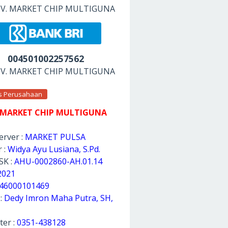
 CV. MARKET CHIP MULTIGUNA
004501002257562
 CV. MARKET CHIP MULTIGUNA
as Perusahaan
 MARKET CHIP MULTIGUNA
rver :
MARKET PULSA
 :
Widya Ayu Lusiana, S.Pd.
SK :
AHU-0002860-AH.01.14
2021
46000101469
 :
Dedy Imron Maha Putra, SH,
ter :
0351-438128