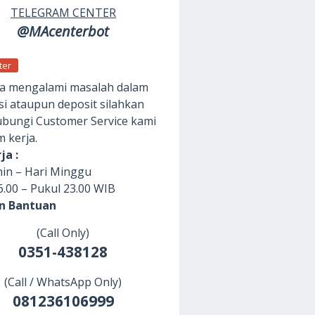
TELEGRAM CENTER
@MAcenterbot
ter
da mengalami masalah dalam
si ataupun deposit silahkan
ungi Customer Service kami
m kerja.
ja :
nin – Hari Minggu
6.00 – Pukul 23.00 WIB
an Bantuan
(Call Only)
0351-438128
(Call / WhatsApp Only)
081236106999