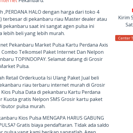
Internet
Pekanbaru.
ah ,PERDANA HALO dengan harga dari toko 4
Kirim 
) terbesar di pekanbaru riau Master dealer atau
Sa
di pekanbaru saat ini sangat agen pulsa ini
lebih beli yang lebih murah.
Center 
rnet Pekanbaru Market Pulsa Kartu Perdana Axis
 Ti Combo Telkomsel Paket Internet Dan Nelpon
nbaru TOPINDOPAY. Selamat datang di Grosir
arket Pulsa.
 Retail Orderkuota Isi Ulang Paket Jual beli
pekanbaru riau terbaru internet murah di Grosir
 Kios Pulsa Data di pekanbaru Kartu Perdana
er Kuota gratis Nelpon SMS Grosir kartu paket
ributor pulsa murah.
pekanbaru Kios Pulsa MENGAPA HARUS GABUNG
LSA? Gratis biaya pendaftaran. Tidak ada saldo
 pulsa yang kami berikan sangatlah. Agen