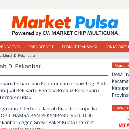
ARA DAFTAR
CARA DEPOSIT
FORMAT TRANSAKSI
APK MARKET 
ta Murah Di Pekanbaru
ah Di Pekanbaru
Alamat 
Desa : 
Kecamat
anbaru terbaru dan Keuntungan terbaik bagi Anda
Kabupat
h. Jual Beli Kartu Perdana Produk Pekanbaru
Provinsi
erbaik di Riau.
rga murah terbaru daerah Riau di Tokopedia
Cara Da
BIL HAMRA BAN PEKANBARU. Rp100.000.
D
ekanbaru Agen Grosir Paket Kuota Internet
MT#