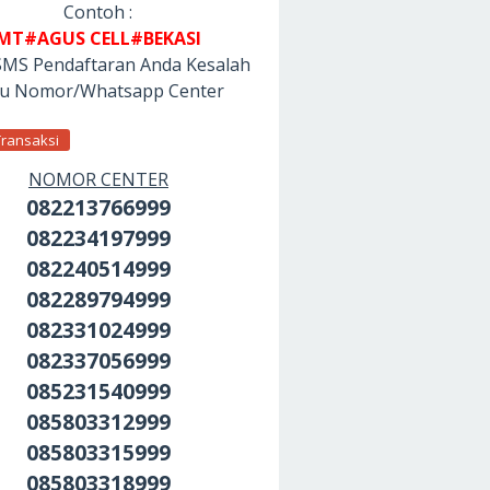
Contoh :
MT#AGUS CELL#BEKASI
SMS Pendaftaran Anda Kesalah
tu Nomor/Whatsapp Center
Transaksi
NOMOR CENTER
082213766999
082234197999
082240514999
082289794999
082331024999
082337056999
085231540999
085803312999
085803315999
085803318999