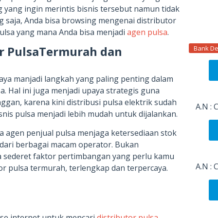
yang ingin merintis bisnis tersebut namun tidak
 saja, Anda bisa browsing mengenai distributor
pulsa yang mana Anda bisa menjadi
agen pulsa
.
tor PulsaTermurah dan
Bank De
caya manjadi langkah yang paling penting dalam
. Hal ini juga menjadi upaya strategis guna
an, karena kini distribusi pulsa elektrik sudah
A.N :
nis pulsa menjadi lebih mudah untuk dijalankan.
 agen penjual pulsa menjaga ketersediaan stok
l dari berbagai macam operator. Bukan
a sederet faktor pertimbangan yang perlu kamu
A.N :
or pulsa termurah, terlengkap dan terpercaya.
se internet untuk mencari
distributor pulsa