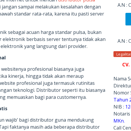
A.N :
i jangan sampai melakukan kesalahan dengan
awah standar rata-rata, karena itu pasti server
nik sebagai acuan harga standar pulsa, bukan
r elektronik berbasis server tentunya tidak akan
A.N :
elektronik yang langsung dari provider.
Legalit
nal
CV.
n websitenya profesional biasanya juga
ika kinerja, hingga tidak akan meraup
Nama Se
bsite profesional juga termasuk rutinitas
Direktur
gan teknologi. Distributor seperti itu biasanya
Nomor 
ng memuaskan bagi para customernya.
Tahun 
NIB :
12
atis
Notaris
un wajib’ bagi distributor guna mendukung
MKn.
Tapi faktanya masih ada beberapa distributor
Call Cen