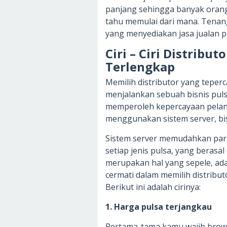
panjang sehingga banyak orang 
tahu memulai dari mana. Tenang
yang menyediakan jasa jualan 
Ciri – Ciri Distribu
Terlengkap
Memilih distributor yang teper
menjalankan sebuah bisnis pulsa
memperoleh kepercayaan pelangg
menggunakan sistem server, bis
Sistem server memudahkan para
setiap jenis pulsa, yang berasa
merupakan hal yang sepele, ad
cermati dalam memilih distribut
Berikut ini adalah cirinya:
1. Harga pulsa terjangkau
Pertama-tama kamu wajib brow