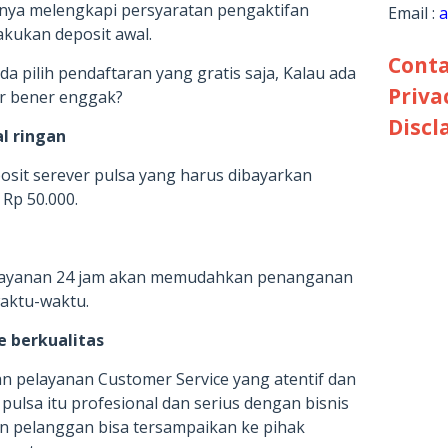
nya melengkapi persyaratan pengaktifan
Email :
a
kukan deposit awal.
Conta
a pilih pendaftaran yang gratis saja, Kalau ada
Priva
ar bener enggak?
Discl
l ringan
posit serever pulsa yang harus dibayarkan
 Rp 50.000.
 layanan 24 jam akan memudahkan penanganan
waktu-waktu.
e berkualitas
n pelayanan Customer Service yang atentif dan
pulsa itu profesional dan serius dengan bisnis
ain pelanggan bisa tersampaikan ke pihak