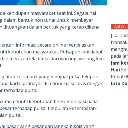
a kehidupan masyarakat saat ini. Segala hal
g dalam bentuk non tunai untuk membayar
h dituangkan dalam bentuk yang kerap dikenal
Call Cen
Jika an
transak
encari informasi secara online menjelaskan
menghub
hi kebutuhan masyarakat. Pulsapun kini dapat
pada ja
ah merajala lela mulai dari warung-warung kecil
Jam ker
.
Hari Se
Pukul 0
g atau kelompok yang menjual pulsa telepon
Info D
una kartu prabayar di Indonesia selaras dengan
 terhadap pulsa.
uk memenuhi kebutuhan berkomunikasi pada
g besar terhadap pulsa, timbullah kesempatan-
lan pulsa.
ai pasar yang besar dan jangka bisnis yang