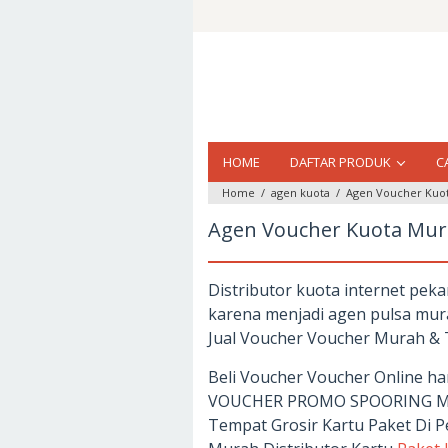
Loncat
ke
konten
HOME
DAFTAR PRODUK
C
Home
/
agen kuota
/
Agen Voucher Kuo
Agen Voucher Kuota Mur
Distributor kuota internet pek
karena menjadi agen pulsa mura
Jual Voucher Voucher Murah & T
Beli Voucher Voucher Online ha
VOUCHER PROMO SPOORING MO
Tempat Grosir Kartu Paket Di P