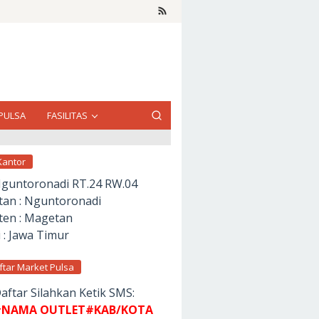
PULSA
FASILITAS
Kantor
Nguntoronadi RT.24 RW.04
an : Nguntoronadi
en : Magetan
 : Jawa Timur
ftar Market Pulsa
aftar Silahkan Ketik SMS:
NAMA OUTLET#KAB/KOTA