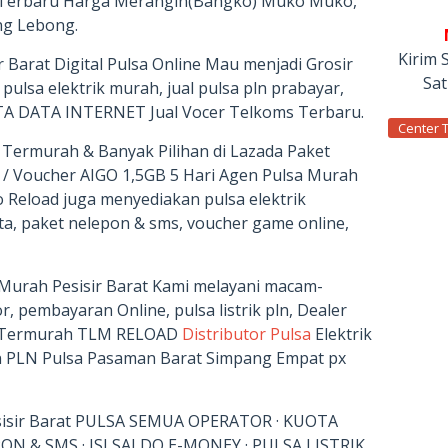
Terbaru Harga Merangin(Bangko) Muko Muko,
ang Lebong.
Kirim 
r Barat Digital Pulsa Online Mau menjadi Grosir
Sa
pulsa elektrik murah, jual pulsa pln prabayar,
TA DATA INTERNET Jual Vocer Telkoms Terbaru.
Center 
 Termurah & Banyak Pilihan di Lazada Paket
 / Voucher AIGO 1,5GB 5 Hari Agen Pulsa Murah
o Reload juga menyediakan pulsa elektrik
ata, paket nelepon & sms, voucher game online,
k Murah Pesisir Barat Kami melayani macam-
, pembayaran Online, pulsa listrik pln, Dealer
or Termurah TLM RELOAD
Distributor Pulsa
Elektrik
n PLN Pulsa Pasaman Barat Simpang Empat px
esisir Barat PULSA SEMUA OPERATOR · KUOTA
N & SMS · ISI SALDO E-MONEY · PULSA LISTRIK