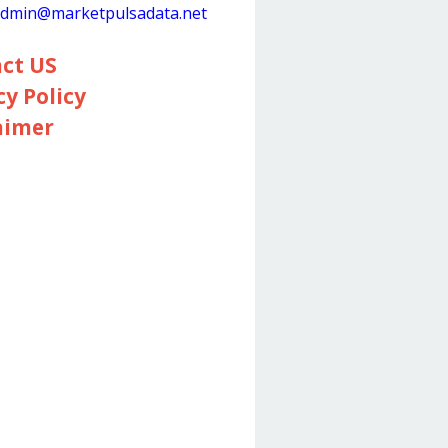
dmin@marketpulsadata.net
ct US
cy Policy
aimer