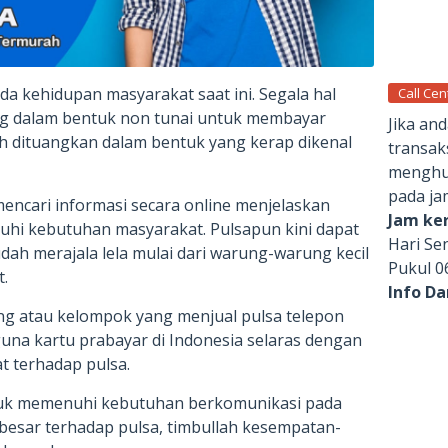
a kehidupan masyarakat saat ini. Segala hal
Call Cen
g dalam bentuk non tunai untuk membayar
Jika an
h dituangkan dalam bentuk yang kerap dikenal
transak
menghub
pada ja
encari informasi secara online menjelaskan
Jam ker
hi kebutuhan masyarakat. Pulsapun kini dapat
Hari Se
ah merajala lela mulai dari warung-warung kecil
Pukul 0
.
Info D
g atau kelompok yang menjual pulsa telepon
una kartu prabayar di Indonesia selaras dengan
 terhadap pulsa.
uk memenuhi kebutuhan berkomunikasi pada
g besar terhadap pulsa, timbullah kesempatan-