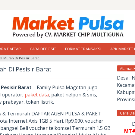
ARA DAFTAR
CARA DEPOSIT
FORMAT TRANSAKSI
APK MARKET 
 Murah Di Pesisir Barat
h Di Pesisir Barat
Alamat 
Desa : 
Kecamat
Pesisir Barat
– Family Pulsa Magetan juga
Kabupat
l operator,
paket data
, paket nelpon & sms,
Provinsi
prabayar, token listrik.
aik & Termurah DAFTAR AGEN PULSA & PAKET
Cara Da
 Internet Axis 1GB 5 Hari. Rp9.000. voucher
D
bangsel Beli voucher telkomsel Termurah 1.5 GB
MT#