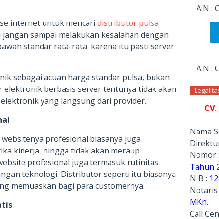
A.N :
se internet untuk mencari
distributor pulsa
i jangan sampai melakukan kesalahan dengan
awah standar rata-rata, karena itu pasti server
A.N :
nik sebagai acuan harga standar pulsa, bukan
r elektronik berbasis server tentunya tidak akan
Legalit
elektronik yang langsung dari provider.
CV.
nal
Nama Se
n websitenya profesional biasanya juga
Direktur
ika kinerja, hingga tidak akan meraup
Nomor 
bsite profesional juga termasuk rutinitas
Tahun 
gan teknologi. Distributor seperti itu biasanya
NIB :
12
ng memuaskan bagi para customernya.
Notaris
MKn.
atis
Call Cen