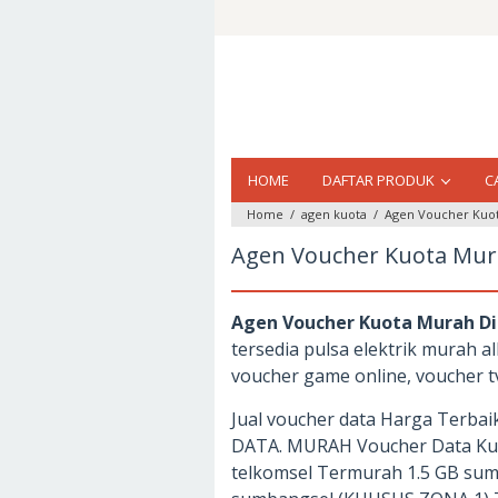
Loncat
ke
konten
HOME
DAFTAR PRODUK
C
Home
/
agen kuota
/
Agen Voucher Kuota
Agen Voucher Kuota Mura
Agen Voucher Kuota Murah Di 
tersedia pulsa elektrik murah al
voucher game online, voucher tv 
Jual voucher data Harga Terb
DATA. MURAH Voucher Data Kuota
telkomsel Termurah 1.5 GB sum