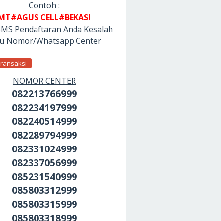
Contoh :
MT#AGUS CELL#BEKASI
SMS Pendaftaran Anda Kesalah
tu Nomor/Whatsapp Center
Transaksi
NOMOR CENTER
082213766999
082234197999
082240514999
082289794999
082331024999
082337056999
085231540999
085803312999
085803315999
085803318999