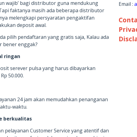
un wajib’ bagi distributor guna mendukung
Email :
a
Tapi faktanya masih ada beberapa distributor
nya melengkapi persyaratan pengaktifan
Conta
kukan deposit awal.
Priva
a pilih pendaftaran yang gratis saja, Kalau ada
Discl
ar bener enggak?
l ringan
posit serever pulsa yang harus dibayarkan
 Rp 50.000.
 layanan 24 jam akan memudahkan penanganan
waktu-waktu.
e berkualitas
n pelayanan Customer Service yang atentif dan