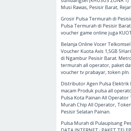
sumbangsel (KHUSUS ZONA 1) 
Musi Rawas, Pesisir Barat, Rej
Grosir Pulsa Termurah di Pesisi
Pulsa Termurah di Pesisir Barat 
voucher game online juga KUO
Belanja Online Vocer Telkomsel
Voucher Kuota Axis 1,5GB 5Hari
di Ngambur Pesisir Barat. Metr
termurah all operator, paket d
voucher tv prabayar, token pln.
Distributor Agen Pulsa Elektri
macam Produk pulsa all operator
Pulsa Kota Painan All Operat
Murah Chip All Operator, Toke
Pesisir Selatan Painan.
Pulsa Murah di Pulaupisang P
DATA INTERNET · PAKET TELEPO