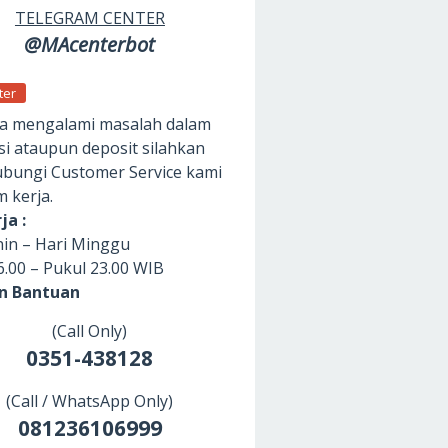
TELEGRAM CENTER
@MAcenterbot
ter
da mengalami masalah dalam
si ataupun deposit silahkan
ungi Customer Service kami
m kerja.
ja :
nin – Hari Minggu
6.00 – Pukul 23.00 WIB
an Bantuan
(Call Only)
0351-438128
(Call / WhatsApp Only)
081236106999