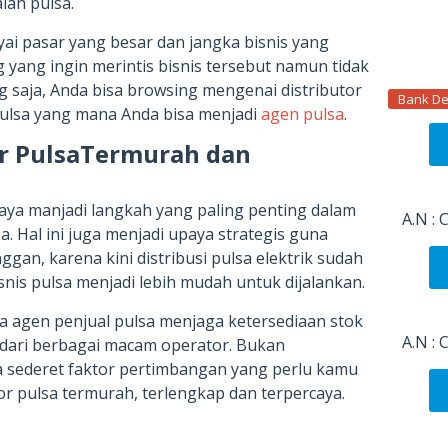
lan pulsa.
ai pasar yang besar dan jangka bisnis yang
yang ingin merintis bisnis tersebut namun tidak
 saja, Anda bisa browsing mengenai distributor
Bank De
pulsa yang mana Anda bisa menjadi
agen pulsa
.
tor PulsaTermurah dan
caya manjadi langkah yang paling penting dalam
A.N :
. Hal ini juga menjadi upaya strategis guna
an, karena kini distribusi pulsa elektrik sudah
nis pulsa menjadi lebih mudah untuk dijalankan.
 agen penjual pulsa menjaga ketersediaan stok
A.N :
l dari berbagai macam operator. Bukan
a sederet faktor pertimbangan yang perlu kamu
or pulsa termurah, terlengkap dan terpercaya.