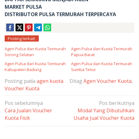
MARKET PULSA
DISTRIBUTOR PULSA TERMURAH TERPERCAYA
Posting terkait:
Agen Pulsa dan Kuota Termurah
Agen Pulsa dan Kuota Termurah
Sorong Selatan
Papua Barat
Agen Pulsa dan Kuota Termurah
Agen Pulsa dan Kuota Termurah
Kabupaten Badung
Sumba Timur
Posting pada
agen kuota
Ditag
Agen Voucher Kuota
,
Voucher Kuota
Navigasi
Pos sebelumnya
Pos berikutnya
pos
Cara Jualan Voucher
Modal Yang Dibutuhkan
Kuota Fisik
Usaha Jual Voucher Kuota