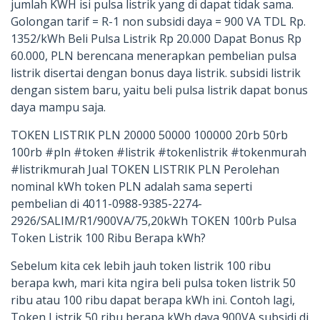
jumlah KWH isi pulsa listrik yang di dapat tidak sama.
Golongan tarif = R-1 non subsidi daya = 900 VA TDL Rp.
1352/kWh Beli Pulsa Listrik Rp 20.000 Dapat Bonus Rp
60.000, PLN berencana menerapkan pembelian pulsa
listrik disertai dengan bonus daya listrik. subsidi listrik
dengan sistem baru, yaitu beli pulsa listrik dapat bonus
daya mampu saja.
TOKEN LISTRIK PLN 20000 50000 100000 20rb 50rb
100rb #pln #token #listrik #tokenlistrik #tokenmurah
#listrikmurah Jual TOKEN LISTRIK PLN Perolehan
nominal kWh token PLN adalah sama seperti
pembelian di 4011-0988-9385-2274-
2926/SALIM/R1/900VA/75,20kWh TOKEN 100rb Pulsa
Token Listrik 100 Ribu Berapa kWh?
Sebelum kita cek lebih jauh token listrik 100 ribu
berapa kwh, mari kita ngira beli pulsa token listrik 50
ribu atau 100 ribu dapat berapa kWh ini. Contoh lagi,
Token Listrik 50 ribu berapa kWh daya 900VA subsidi di