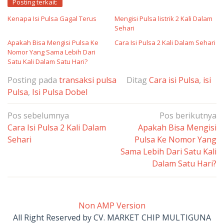
Posting terkait:
Kenapa Isi Pulsa Gagal Terus
Mengisi Pulsa listrik 2 Kali Dalam
Sehari
Apakah Bisa Mengisi Pulsa Ke
Cara Isi Pulsa 2 Kali Dalam Sehari
Nomor Yang Sama Lebih Dari
Satu Kali Dalam Satu Hari?
Posting pada
transaksi pulsa
Ditag
Cara isi Pulsa
,
isi
Pulsa
,
Isi Pulsa Dobel
Navigasi
Pos sebelumnya
Pos berikutnya
pos
Cara Isi Pulsa 2 Kali Dalam
Apakah Bisa Mengisi
Sehari
Pulsa Ke Nomor Yang
Sama Lebih Dari Satu Kali
Dalam Satu Hari?
Non AMP Version
All Right Reserved by CV. MARKET CHIP MULTIGUNA