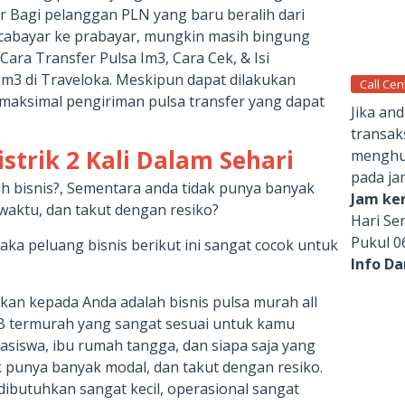
ar Bagi pelanggan PLN yang baru beralih dari
scabayar ke prabayar, mungkin masih bingung
ara Transfer Pulsa Im3, Cara Cek, & Isi
 Im3 di Traveloka. Meskipun dapat dilakukan
Call Cen
s maksimal pengiriman pulsa transfer yang dapat
Jika an
transak
listrik 2 Kali Dalam Sehari
menghub
pada ja
h bisnis?, Sementara anda tidak punya banyak
Jam ker
waktu, dan takut dengan resiko?
Hari Se
Pukul 0
ka peluang bisnis berikut ini sangat cocok untuk
Info D
an kepada Anda adalah bisnis pulsa murah all
 termurah yang sangat sesuai untuk kamu
siswa, ibu rumah tangga, dan siapa saja yang
k punya banyak modal, dan takut dengan resiko.
dibutuhkan sangat kecil, operasional sangat