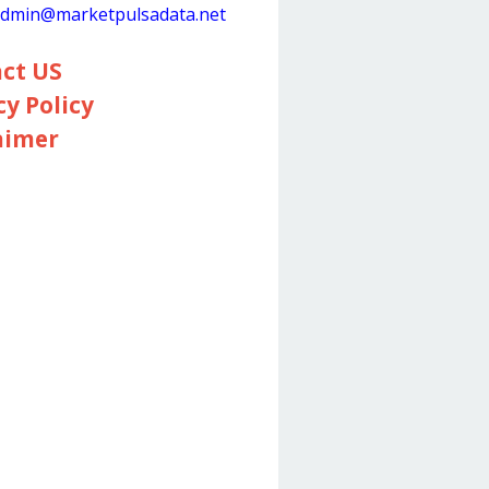
dmin@marketpulsadata.net
ct US
cy Policy
aimer