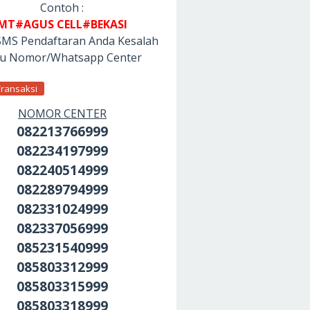
Contoh :
MT#AGUS CELL#BEKASI
SMS Pendaftaran Anda Kesalah
tu Nomor/Whatsapp Center
Transaksi
NOMOR CENTER
082213766999
082234197999
082240514999
082289794999
082331024999
082337056999
085231540999
085803312999
085803315999
085803318999