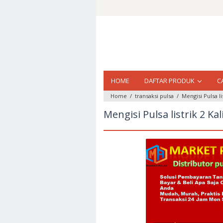
Loncat
ke
konten
HOME
DAFTAR PRODUK
C
Home
/
transaksi pulsa
/
Mengisi Pulsa li
Mengisi Pulsa listrik 2 Ka