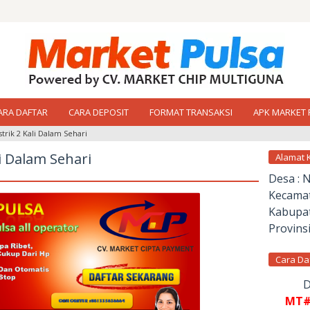
ARA DAFTAR
CARA DEPOSIT
FORMAT TRANSAKSI
APK MARKET 
strik 2 Kali Dalam Sehari
li Dalam Sehari
Alamat 
Desa : 
Kecamat
Kabupat
Provinsi
Cara Da
D
MT#