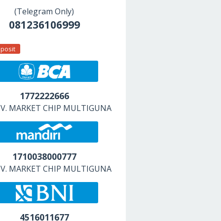
(Telegram Only)
081236106999
posit
1772222666
 CV. MARKET CHIP MULTIGUNA
1710038000777
 CV. MARKET CHIP MULTIGUNA
4516011677