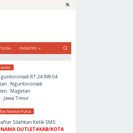
PULSA
FASILITAS
Kantor
Nguntoronadi RT.24 RW.04
an : Nguntoronadi
en : Magetan
 : Jawa Timur
ftar Market Pulsa
aftar Silahkan Ketik SMS:
NAMA OUTLET#KAB/KOTA