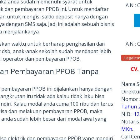
ka anda sudah memenuhi syarat untuk
A.N :
rik dan pembayaran PPOB ini. Untuk mendaftar
n untuk mengisi saldo deposit hanya dengan
a dengan SMS saja. Jadi ini adalah sebuah bisnis
a menjalankanya.
A.N :
iskan waktu untuk berharap penghasilan dari
ex dsb, anak-anak sekolah sudah mendapat lebih
Legalit
all operator dan pembayaran PPOB.
CV.
 Dan Pembayaran PPOB Tanpa
Nama Se
an pembayaran PPOB ini dijalankan hanya dengan
Direktur
angkrutan itu tidak ada kalau tidak laku bisa
Nomor 
ndiri. Kalau modal anda cuma 100 ribu dan terus
Tahun 
pulsa dan melakuan pembayaran PPOB, maka
NIB :
12
 anda sudah lebih besar dari modal awal yang
Notaris
MKn.
Call Cen
ulsa elektrik dan pembayaran PPOB yang mandiri,