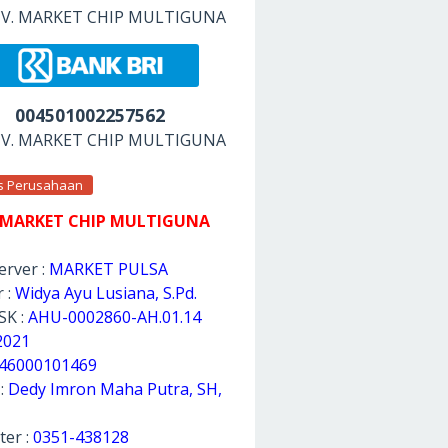
 CV. MARKET CHIP MULTIGUNA
004501002257562
 CV. MARKET CHIP MULTIGUNA
as Perusahaan
 MARKET CHIP MULTIGUNA
rver :
MARKET PULSA
 :
Widya Ayu Lusiana, S.Pd.
SK :
AHU-0002860-AH.01.14
2021
46000101469
 :
Dedy Imron Maha Putra, SH,
ter :
0351-438128