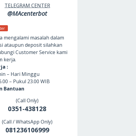
TELEGRAM CENTER
@MAcenterbot
ter
da mengalami masalah dalam
si ataupun deposit silahkan
ungi Customer Service kami
m kerja.
ja :
nin – Hari Minggu
6.00 – Pukul 23.00 WIB
an Bantuan
(Call Only)
0351-438128
(Call / WhatsApp Only)
081236106999