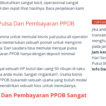
dibutuhkan sangat kecil, operasional sangat
 dan cepat lihat hasilnya. Baca penjelasan kami
 Pulsa Dan Pembayaran PPOB
Call Cen
Jika an
transak
rena untuk memulai bisnis jual pulsa all operator
menghub
a memerlukan sebuah ponsel untuk mengirim
pada ja
a. Dan saudara bisa memulai menjual pulsa
Jam ker
yaran PPOB hanya dengan deposit minimal
Hari Se
Pukul 0
yai sebuah HP butut dan uang 50 ribuan di saku
Info D
a anda mulai. Sangat ringankan?, Usaha bisnis
n PPOB bukanlah sebuah usaha yang butuh modal
 mendirikan sebuah kios untuk memulainya.
a Dan Pembayaran PPOB Sangat