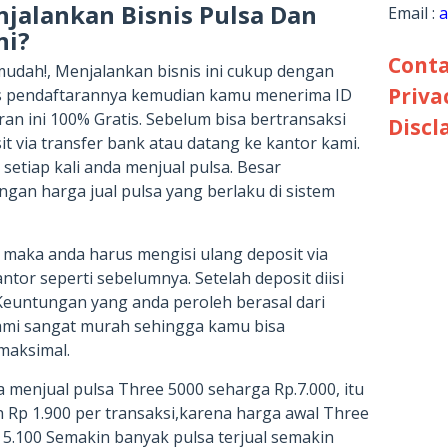
jalankan Bisnis Pulsa Dan
Email :
a
ni?
Conta
 mudah!, Menjalankan bisnis ini cukup dengan
Priva
s pendaftarannya kemudian kamu menerima ID
an ini 100% Gratis. Sebelum bisa bertransaksi
Discl
t via transfer bank atau datang ke kantor kami.
 setiap kali anda menjual pulsa. Besar
gan harga jual pulsa yang berlaku di sistem
l, maka anda harus mengisi ulang deposit via
ntor seperti sebelumnya. Setelah deposit diisi
 Keuntungan yang anda peroleh berasal dari
 kami sangat murah sehingga kamu bisa
maksimal.
 menjual pulsa Three 5000 seharga Rp.7.000, itu
 Rp 1.900 per transaksi,karena harga awal Three
p 5.100 Semakin banyak pulsa terjual semakin