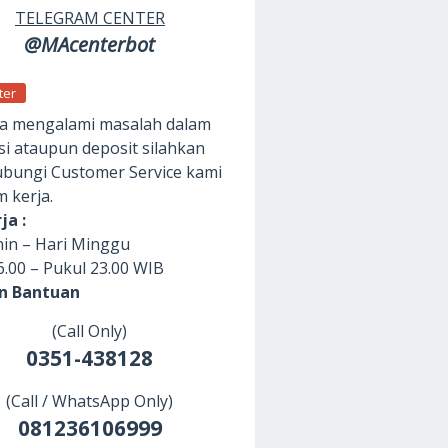
TELEGRAM CENTER
@MAcenterbot
ter
da mengalami masalah dalam
si ataupun deposit silahkan
ungi Customer Service kami
m kerja.
ja :
nin – Hari Minggu
6.00 – Pukul 23.00 WIB
an Bantuan
(Call Only)
0351-438128
(Call / WhatsApp Only)
081236106999