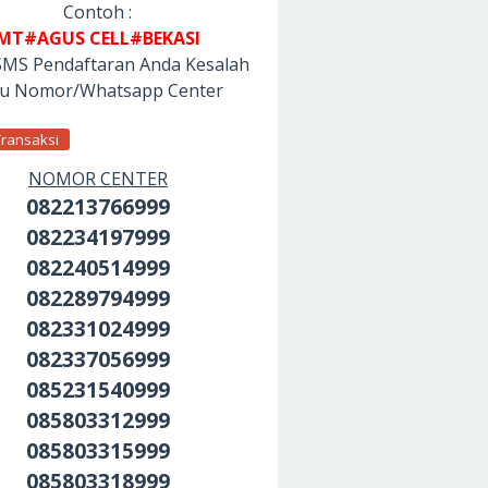
Contoh :
MT#AGUS CELL#BEKASI
SMS Pendaftaran Anda Kesalah
tu Nomor/Whatsapp Center
Transaksi
NOMOR CENTER
082213766999
082234197999
082240514999
082289794999
082331024999
082337056999
085231540999
085803312999
085803315999
085803318999