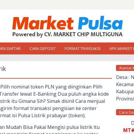
ARA DAFTAR
CARA DEPOSIT
FORMAT TRANSAKSI
APK MARKET 
k
rik
Alamat 
Desa : 
Kecamat
Pilih nominal token PLN yang diinginkan Pilih
Kabupat
 Transfer lewat E-Banking Dua puluh angka kode
Provinsi
trik itu Gimana Sih? Simak disini! Cara menjual
girim format transaksi pengisian ke center
Cara Da
rmat isi Pulsa Listrik prabayar (token).
D
an Mudah Bisa Pakai Mengisi pulsa listrik itu
MT#