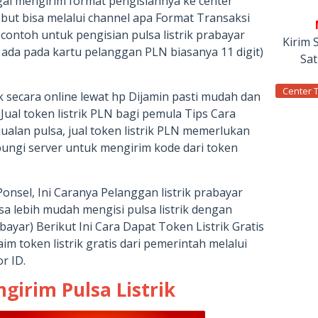
gal mengirim format pengisiannya ke center
ebut bisa melalui channel apa Format Transaksi
 contoh untuk pengisian pulsa listrik prabayar
Kirim 
ada pada kartu pelanggan PLN biasanya 11 digit)
Sa
Center 
k secara online lewat hp Dijamin pasti mudah dan
 Jual token listrik PLN bagi pemula Tips Cara
ualan pulsa, jual token listrik PLN memerlukan
ngi server untuk mengirim kode dari token
t Ponsel, Ini Caranya Pelanggan listrik prabayar
isa lebih mudah mengisi pulsa listrik dengan
abayar) Berikut Ini Cara Dapat Token Listrik Gratis
 token listrik gratis dari pemerintah melalui
r ID.
girim Pulsa Listrik