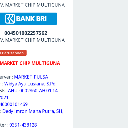
 CV. MARKET CHIP MULTIGUNA
004501002257562
 CV. MARKET CHIP MULTIGUNA
as Perusahaan
 MARKET CHIP MULTIGUNA
rver :
MARKET PULSA
 :
Widya Ayu Lusiana, S.Pd.
SK :
AHU-0002860-AH.01.14
2021
46000101469
 :
Dedy Imron Maha Putra, SH,
ter :
0351-438128