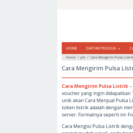
Loncat
ke
konten
HOME
DAFTAR PRODUK
C
Home
/
pln
/
Cara Mengirim Pulsa Listri
Cara Mengirim Pulsa List
Cara Mengirim Pulsa Listrik
– 
voucher yang ingin didapatkan
unik akan Cara Menjual Pulsa Lis
token listrik adalah dengan men
server. Formatnya seperti ini: Fo
Cara Mengisi Pulsa Listrik deng