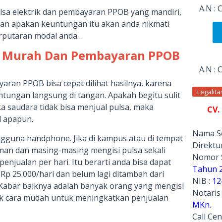
A.N :
ulsa elektrik dan pembayaran PPOB yang mandiri,
an apakan keuntungan itu akan anda nikmati
rputaran modal anda…
sa Murah Dan Pembayaran PPOB
A.N :
yaran PPOB bisa cepat dilihat hasilnya, karena
Legalit
tungan langsung di tangan. Apakah begitu sulit
ka saudara tidak bisa menjual pulsa, maka
CV.
l apapun.
Nama Se
pengguna handphone. Jika di kampus atau di tempat
Direktur
man dan masing-masing mengisi pulsa sekali
Nomor 
enjualan per hari. Itu berarti anda bisa dapat
Tahun 
Rp 25.000/hari dan belum lagi ditambah dari
NIB :
12
abar baiknya adalah banyak orang yang mengisi
Notaris
yak cara mudah untuk meningkatkan penjualan
MKn.
Call Cen