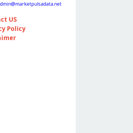
dmin@marketpulsadata.net
ct US
cy Policy
aimer