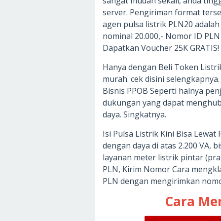
sangat mudah sekali, anda ting
server. Pengiriman format ters
agen pulsa listrik PLN20 adalah
nominal 20.000,- Nomor ID PLN 
Dapatkan Voucher 25K GRATIS!
Hanya dengan Beli Token Listri
murah. cek disini selengkapnya.
Bisnis PPOB Seperti halnya penj
dukungan yang dapat menghubu
daya. Singkatnya.
Isi Pulsa Listrik Kini Bisa Lewa
dengan daya di atas 2.200 VA, b
layanan meter listrik pintar (pr
PLN, Kirim Nomor Cara mengklaim
PLN dengan mengirimkan nomo
Cara Men