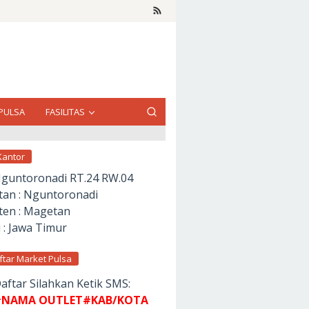
PULSA
FASILITAS
Kantor
Nguntoronadi RT.24 RW.04
an : Nguntoronadi
en : Magetan
 : Jawa Timur
ftar Market Pulsa
aftar Silahkan Ketik SMS:
NAMA OUTLET#KAB/KOTA