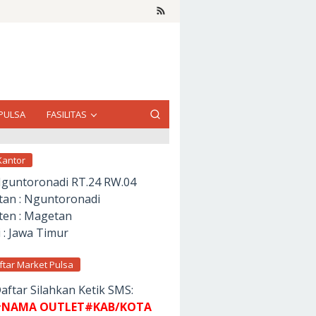
PULSA
FASILITAS
Kantor
Nguntoronadi RT.24 RW.04
an : Nguntoronadi
en : Magetan
 : Jawa Timur
ftar Market Pulsa
aftar Silahkan Ketik SMS:
NAMA OUTLET#KAB/KOTA