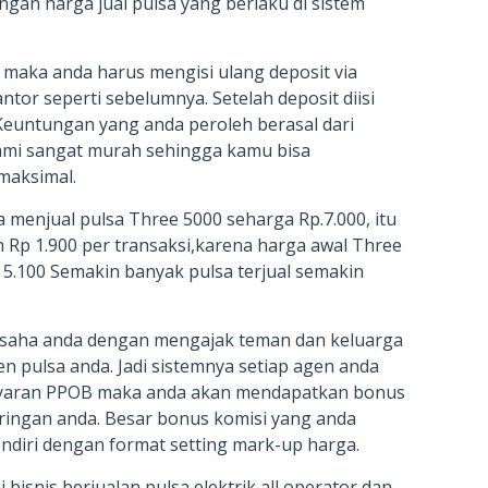
gan harga jual pulsa yang berlaku di sistem
l, maka anda harus mengisi ulang deposit via
ntor seperti sebelumnya. Setelah deposit diisi
 Keuntungan yang anda peroleh berasal dari
 kami sangat murah sehingga kamu bisa
maksimal.
 menjual pulsa Three 5000 seharga Rp.7.000, itu
 Rp 1.900 per transaksi,karena harga awal Three
p 5.100 Semakin banyak pulsa terjual semakin
saha anda dengan mengajak teman dan keluarga
en pulsa anda. Jadi sistemnya setiap agen anda
ayaran PPOB maka anda akan mendapatkan bonus
aringan anda. Besar bonus komisi yang anda
ndiri dengan format setting mark-up harga.
bisnis berjualan pulsa elektrik all operator dan