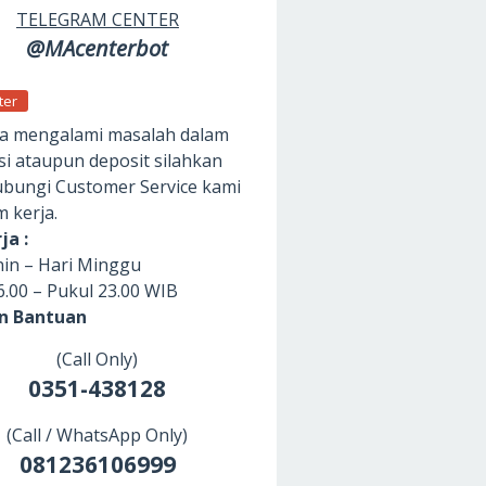
TELEGRAM CENTER
@MAcenterbot
ter
da mengalami masalah dalam
si ataupun deposit silahkan
ungi Customer Service kami
m kerja.
ja :
nin – Hari Minggu
6.00 – Pukul 23.00 WIB
an Bantuan
(Call Only)
0351-438128
(Call / WhatsApp Only)
081236106999