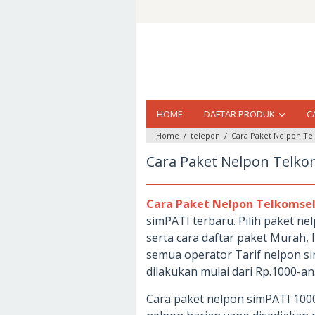
Loncat
ke
konten
HOME
DAFTAR PRODUK
C
Home
/
telepon
/
Cara Paket Nelpon Te
Cara Paket Nelpon Telko
Cara Paket Nelpon Telkomse
simPATI terbaru. Pilih paket n
serta cara daftar paket Murah, 
semua operator Tarif nelpon s
dilakukan mulai dari Rp.1000-an
Cara paket nelpon simPATI 1000 