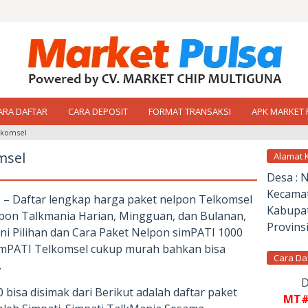
ARA DAFTAR
CARA DEPOSIT
FORMAT TRANSAKSI
APK MARKET 
lkomsel
msel
Alamat 
Desa : 
Kecamat
l
– Daftar lengkap harga paket nelpon Telkomsel
Kabupat
elpon Talkmania Harian, Mingguan, dan Bulanan,
Provinsi
Ini Pilihan dan Cara Paket Nelpon simPATI 1000
imPATI Telkomsel cukup murah bahkan bisa
Cara Da
.
D
bisa disimak dari Berikut adalah daftar paket
MT#