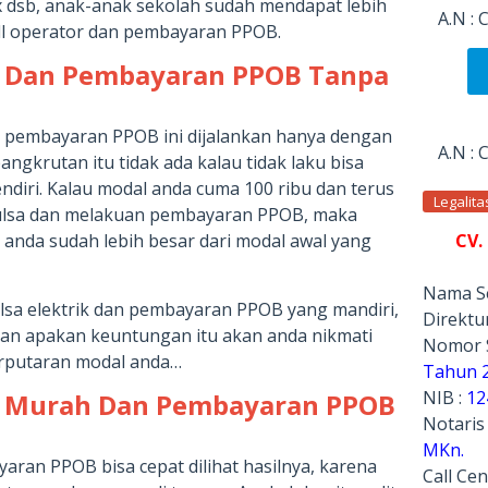
ex dsb, anak-anak sekolah sudah mendapat lebih
A.N :
all operator dan pembayaran PPOB.
a Dan Pembayaran PPOB Tanpa
an pembayaran PPOB ini dijalankan hanya dengan
A.N :
angkrutan itu tidak ada kalau tidak laku bisa
ndiri. Kalau modal anda cuma 100 ribu dan terus
Legalit
pulsa dan melakuan pembayaran PPOB, maka
CV.
 anda sudah lebih besar dari modal awal yang
Nama Se
ulsa elektrik dan pembayaran PPOB yang mandiri,
Direktur
an apakan keuntungan itu akan anda nikmati
Nomor 
rputaran modal anda…
Tahun 
NIB :
12
sa Murah Dan Pembayaran PPOB
Notaris
MKn.
yaran PPOB bisa cepat dilihat hasilnya, karena
Call Cen