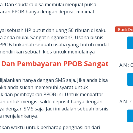
a. Dan saudara bisa memulai menjual pulsa
yaran PPOB hanya dengan deposit minimal
Bank De
yai sebuah HP butut dan uang 50 ribuan di saku
a anda mulai. Sangat ringankan?, Usaha bisnis
n PPOB bukanlah sebuah usaha yang butuh modal
 mendirikan sebuah kios untuk memulainya.
a Dan Pembayaran PPOB Sangat
A.N :
dijalankan hanya dengan SMS saja. Jika anda bisa
ka anda sudah memenuhi syarat untuk
rik dan pembayaran PPOB ini. Untuk mendaftar
A.N :
n untuk mengisi saldo deposit hanya dengan
a dengan SMS saja. Jadi ini adalah sebuah bisnis
a menjalankanya.
iskan waktu untuk berharap penghasilan dari