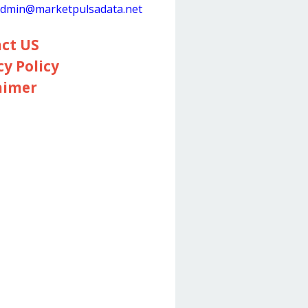
dmin@marketpulsadata.net
ct US
cy Policy
aimer