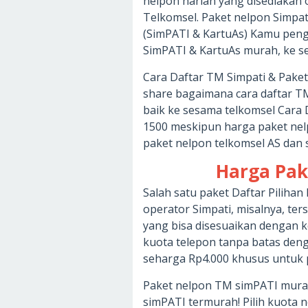
nelpon harian yang disediakan 
Telkomsel. Paket nelpon Simpa
(SimPATI & KartuAs) Kamu pen
SimPATI & KartuAs murah, ke se
Cara Daftar TM Simpati & Paket 
share bagaimana cara daftar T
baik ke sesama telkomsel Cara 
1500 meskipun harga paket nel
paket nelpon telkomsel AS dan 
Harga Pak
Salah satu paket Daftar Piliha
operator Simpati, misalnya, ter
yang bisa disesuaikan dengan 
kuota telepon tanpa batas den
seharga Rp4.000 khusus untuk 
Paket nelpon TM simPATI murah
simPATI termurah! Pilih kuota 