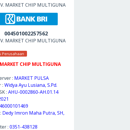
 CV. MARKET CHIP MULTIGUNA
004501002257562
 CV. MARKET CHIP MULTIGUNA
as Perusahaan
 MARKET CHIP MULTIGUNA
rver :
MARKET PULSA
 :
Widya Ayu Lusiana, S.Pd.
SK :
AHU-0002860-AH.01.14
2021
46000101469
 :
Dedy Imron Maha Putra, SH,
ter :
0351-438128