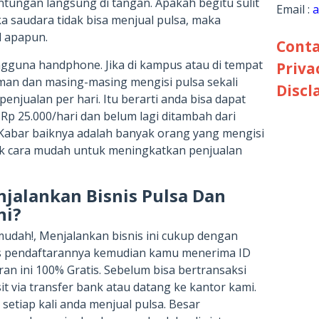
tungan langsung di tangan. Apakah begitu sulit
Email :
a
ka saudara tidak bisa menjual pulsa, maka
l apapun.
Conta
pengguna handphone. Jika di kampus atau di tempat
Priva
man dan masing-masing mengisi pulsa sekali
Discl
enjualan per hari. Itu berarti anda bisa dapat
Rp 25.000/hari dan belum lagi ditambah dari
abar baiknya adalah banyak orang yang mengisi
yak cara mudah untuk meningkatkan penjualan
jalankan Bisnis Pulsa Dan
ni?
 mudah!, Menjalankan bisnis ini cukup dengan
s pendaftarannya kemudian kamu menerima ID
an ini 100% Gratis. Sebelum bisa bertransaksi
t via transfer bank atau datang ke kantor kami.
 setiap kali anda menjual pulsa. Besar