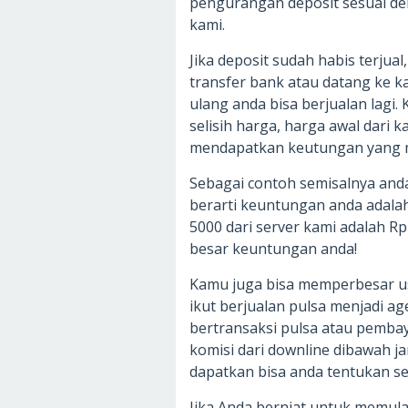
pengurangan deposit sesuai den
kami.
Jika deposit sudah habis terjua
transfer bank atau datang ke ka
ulang anda bisa berjualan lagi.
selisih harga, harga awal dari
mendapatkan keutungan yang 
Sebagai contoh semisalnya anda
berarti keuntungan anda adalah
5000 dari server kami adalah R
besar keuntungan anda!
Kamu juga bisa memperbesar u
ikut berjualan pulsa menjadi ag
bertransaksi pulsa atau pemb
komisi dari downline dibawah j
dapatkan bisa anda tentukan se
Jika Anda berniat untuk memulai 