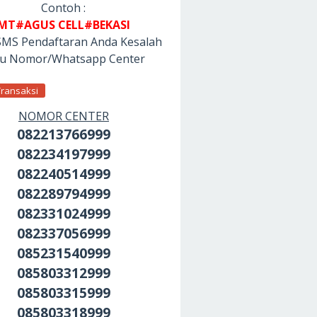
Contoh :
MT#AGUS CELL#BEKASI
SMS Pendaftaran Anda Kesalah
tu Nomor/Whatsapp Center
Transaksi
NOMOR CENTER
082213766999
082234197999
082240514999
082289794999
082331024999
082337056999
085231540999
085803312999
085803315999
085803318999