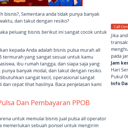
h bisnis?, Sementara anda tidak punya banyak
waktu, dan takut dengan resiko?
Call Cen
ka peluang bisnis berikut ini sangat cocok untuk
Jika an
transak
menghub
an kepada Anda adalah bisnis pulsa murah all
pada ja
 termurah yang sangat sesuai untuk kamu
Jam ker
siswa, ibu rumah tangga, dan siapa saja yang
Hari Se
k punya banyak modal, dan takut dengan resiko.
Pukul 0
dibutuhkan sangat kecil, operasional sangat
Info D
 dan cepat lihat hasilnya. Baca penjelasan kami
 Pulsa Dan Pembayaran PPOB
rena untuk memulai bisnis jual pulsa all operator
a memerlukan sebuah ponsel untuk mengirim