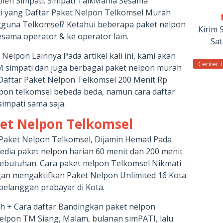
oleh Simpati. Simpati TalkMania Sesama
ti yang Daftar Paket Nelpon Telkomsel Murah
gguna Telkomsel? Ketahui beberapa paket nelpon
Kirim 
sama operator & ke operator lain.
Sa
Nelpon Lainnya Pada artikel kali ini, kami akan
Center 
M simpati dan juga berbagai paket nelpon murah
Daftar Paket Nelpon Telkomsel 200 Menit Rp
pon telkomsel bebeda beda, namun cara daftar
simpati sama saja.
et Nelpon Telkomsel
n Paket Nelpon Telkomsel, Dijamin Hemat! Pada
sedia paket nelpon harian 60 menit dan 200 menit
kebutuhan. Cara paket nelpon Telkomsel Nikmati
gan mengaktifkan Paket Nelpon Unlimited 16 Kota
pelanggan prabayar di Kota.
 + Cara daftar Bandingkan paket nelpon
nelpon TM Siang, Malam, bulanan simPATI, lalu