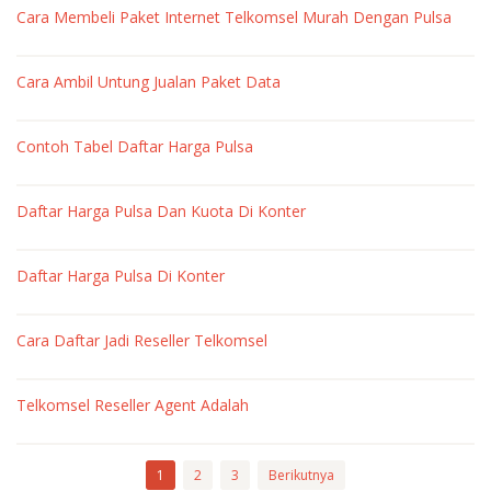
Cara Membeli Paket Internet Telkomsel Murah Dengan Pulsa
pulsa
oleh
market
Cara Ambil Untung Jualan Paket Data
pulsa
oleh
market
Contoh Tabel Daftar Harga Pulsa
pulsa
oleh
market
Daftar Harga Pulsa Dan Kuota Di Konter
pulsa
oleh
market
Daftar Harga Pulsa Di Konter
pulsa
oleh
market
Cara Daftar Jadi Reseller Telkomsel
pulsa
oleh
market
Telkomsel Reseller Agent Adalah
pulsa
oleh
market
pulsa
1
2
3
Berikutnya