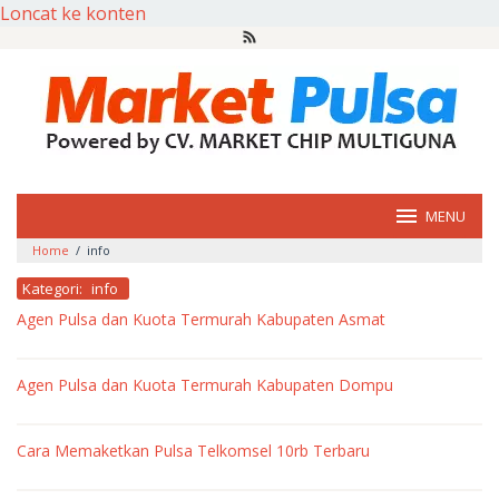
Loncat ke konten
MENU
Home
/
info
Kategori:
info
Agen Pulsa dan Kuota Termurah Kabupaten Asmat
oleh
market
Agen Pulsa dan Kuota Termurah Kabupaten Dompu
pulsa
oleh
market
Cara Memaketkan Pulsa Telkomsel 10rb Terbaru
pulsa
oleh
market