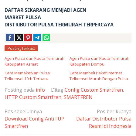
DAFTAR SEKARANG MENJADI AGEN
MARKET PULSA
DISTRIBUTOR PULSA TERMURAH TERPERCAYA
Posting terkait:
Agen Pulsa dan Kuota Termurah
Agen Pulsa dan Kuota Termurah
Kabupaten Asmat
Kabupaten Dompu
Cara Memaketkan Pulsa
Cara Membeli Paket Internet
Telkomsel 10rb Terbaru
Telkomsel Murah Dengan Pulsa
Posting pada
info
Ditag
Config Custom Smartfren
,
HTTP Custom Smartfren
,
SMARTFREN
Navigasi
Pos sebelumnya
Pos berikutnya
pos
Download Config Anti FUP
Daftar Distributor Pulsa
Smartfren
Resmi di Indonesia