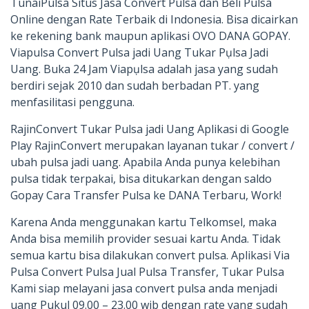
TunaiPulsa Situs Jasa Convert Pulsa dan Beli Pulsa
Online dengan Rate Terbaik di Indonesia. Bisa dicairkan
ke rekening bank maupun aplikasi OVO DANA GOPAY.
Viapulsa Convert Pulsa jadi Uang Tukar Pụlsa Jadi
Uang. Buka 24 Jam Viapụlsa adalah jasa yang sudah
berdiri sejak 2010 dan sudah berbadan PT. yang
menfasilitasi pengguna.
RajinConvert Tukar Pulsa jadi Uang Aplikasi di Google
Play RajinConvert merupakan layanan tukar / convert /
ubah pulsa jadi uang. Apabila Anda punya kelebihan
pulsa tidak terpakai, bisa ditukarkan dengan saldo
Gopay Cara Transfer Pulsa ke DANA Terbaru, Work!
Karena Anda menggunakan kartu Telkomsel, maka
Anda bisa memilih provider sesuai kartu Anda. Tidak
semua kartu bisa dilakukan convert pulsa. Aplikasi Via
Pulsa Convert Pulsa Jual Pulsa Transfer, Tukar Pulsa
Kami siap melayani jasa convert pulsa anda menjadi
uang Pukul 09.00 – 23.00 wib dengan rate yang sudah