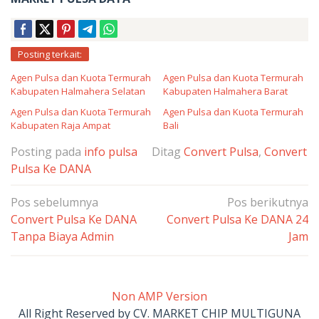
Posting terkait:
Agen Pulsa dan Kuota Termurah
Agen Pulsa dan Kuota Termurah
Kabupaten Halmahera Selatan
Kabupaten Halmahera Barat
Agen Pulsa dan Kuota Termurah
Agen Pulsa dan Kuota Termurah
Kabupaten Raja Ampat
Bali
Posting pada
info pulsa
Ditag
Convert Pulsa
,
Convert
Pulsa Ke DANA
Navigasi
Pos sebelumnya
Pos berikutnya
pos
Convert Pulsa Ke DANA
Convert Pulsa Ke DANA 24
Tanpa Biaya Admin
Jam
Non AMP Version
All Right Reserved by CV. MARKET CHIP MULTIGUNA