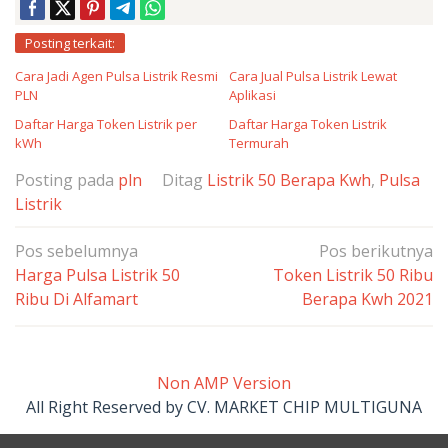
Posting terkait:
Cara Jadi Agen Pulsa Listrik Resmi
Cara Jual Pulsa Listrik Lewat
PLN
Aplikasi
Daftar Harga Token Listrik per
Daftar Harga Token Listrik
kWh
Termurah
Posting pada
pln
Ditag
Listrik 50 Berapa Kwh
,
Pulsa
Listrik
Navigasi
Pos sebelumnya
Pos berikutnya
pos
Harga Pulsa Listrik 50
Token Listrik 50 Ribu
Ribu Di Alfamart
Berapa Kwh 2021
Non AMP Version
All Right Reserved by CV. MARKET CHIP MULTIGUNA