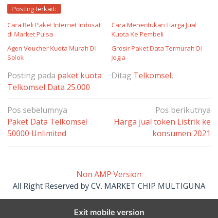
Posting terkait:
Cara Beli Paket Internet Indosat
Cara Menentukan Harga Jual
di Market Pulsa
Kuota Ke Pembeli
Agen Voucher Kuota Murah Di
Grosir Paket Data Termurah Di
Solok
Jogja
Posting pada
paket kuota
Ditag
Telkomsel
,
Telkomsel Data 25.000
Navigasi
Pos sebelumnya
Pos berikutnya
pos
Paket Data Telkomsel
Harga jual token Listrik ke
50000 Unlimited
konsumen 2021
Non AMP Version
All Right Reserved by CV. MARKET CHIP MULTIGUNA
Exit mobile version