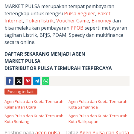
MARKET PULSA merupakan tempat pembayaran
terlengkap untuk mengisi
Pulsa Reguler
,
Paket
Internet
,
Token listrik
,
Voucher Game
,
E-money
dan
bisa melakukan pembayaran
PPOB
seperti mebayaran
tagihan Listrik, BPJS, PDAM, Speedy dan multifinance
secara online.
DAFTAR SEKARANG MENJADI AGEN
MARKET PULSA
DISTRIBUTOR PULSA TERMURAH TERPERCAYA
Posting terkait:
Agen Pulsa dan Kuota Termurah
Agen Pulsa dan Kuota Termurah
Kalimantan Utara
Kota Samarinda
Agen Pulsa dan Kuota Termurah
Agen Pulsa dan Kuota Termurah
Kota Bontang
Kota Balikpapan
Posting pada
agen pulsa
Ditag
Agen Pulsa dan Kuota