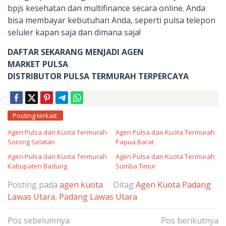
bpjs kesehatan dan multifinance secara online. Anda
bisa membayar kebutuhan Anda, seperti pulsa telepon
seluler kapan saja dan dimana saja!
DAFTAR SEKARANG MENJADI AGEN
MARKET PULSA
DISTRIBUTOR PULSA TERMURAH TERPERCAYA
Posting terkait:
Agen Pulsa dan Kuota Termurah
Agen Pulsa dan Kuota Termurah
Sorong Selatan
Papua Barat
Agen Pulsa dan Kuota Termurah
Agen Pulsa dan Kuota Termurah
Kabupaten Badung
Sumba Timur
Posting pada
agen kuota
Ditag
Agen Kuota Padang
Lawas Utara
,
Padang Lawas Utara
Navigasi
Pos sebelumnya
Pos berikutnya