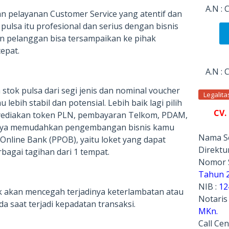
A.N :
n pelayanan Customer Service yang atentif dan
pulsa itu profesional dan serius dengan bisnis
ain pelanggan bisa tersampaikan ke pihak
epat.
A.N :
tok pulsa dari segi jenis dan nominal voucher
Legalit
ebih stabil dan potensial. Lebih baik lagi pilih
CV.
nyediakan token PLN, pembayaran Telkom, PDAM,
tinya memudahkan pengembangan bisnis kamu
Nama Se
Online Bank (PPOB), yaitu loket yang dapat
Direktur
agai tagihan dari 1 tempat.
Nomor 
Tahun 
NIB :
12
 akan mencegah terjadinya keterlambatan atau
Notaris
a saat terjadi kepadatan transaksi.
MKn.
Call Cen