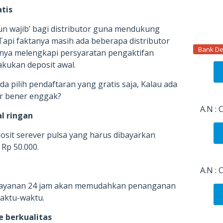
atis
un wajib’ bagi distributor guna mendukung
Tapi faktanya masih ada beberapa distributor
Bank De
nya melengkapi persyaratan pengaktifan
kukan deposit awal.
a pilih pendaftaran yang gratis saja, Kalau ada
ar bener enggak?
A.N :
l ringan
posit serever pulsa yang harus dibayarkan
 Rp 50.000.
A.N :
 layanan 24 jam akan memudahkan penanganan
waktu-waktu.
e berkualitas