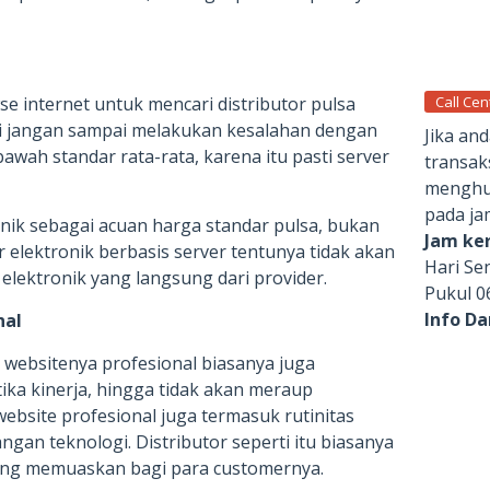
Call Cen
 internet untuk mencari distributor pulsa
i jangan sampai melakukan kesalahan dengan
Jika an
awah standar rata-rata, karena itu pasti server
transak
menghub
pada ja
nik sebagai acuan harga standar pulsa, bukan
Jam ker
r elektronik berbasis server tentunya tidak akan
Hari Se
elektronik yang langsung dari provider.
Pukul 0
Info D
nal
n websitenya profesional biasanya juga
ika kinerja, hingga tidak akan meraup
bsite profesional juga termasuk rutinitas
gan teknologi. Distributor seperti itu biasanya
ng memuaskan bagi para customernya.