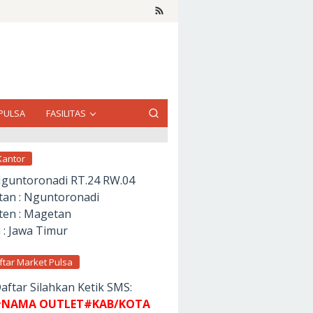
PULSA
FASILITAS
Kantor
Nguntoronadi RT.24 RW.04
an : Nguntoronadi
en : Magetan
 : Jawa Timur
ftar Market Pulsa
aftar Silahkan Ketik SMS:
NAMA OUTLET#KAB/KOTA