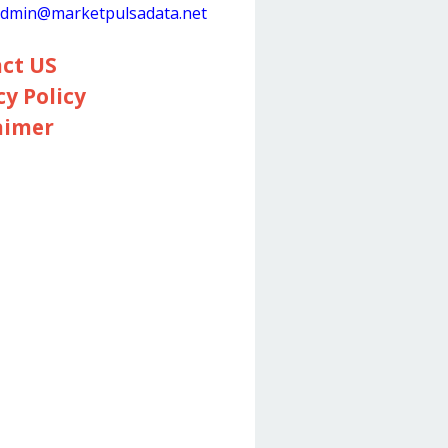
dmin@marketpulsadata.net
ct US
cy Policy
aimer