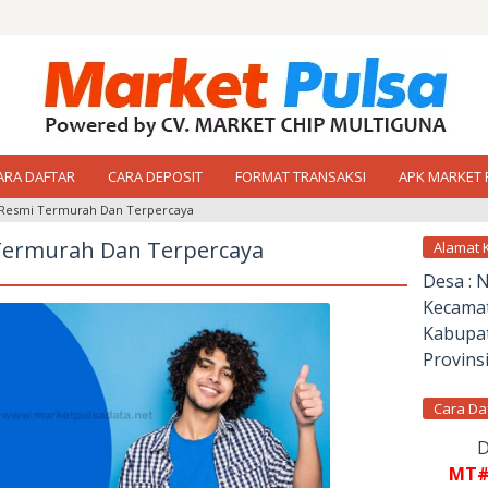
ARA DAFTAR
CARA DEPOSIT
FORMAT TRANSAKSI
APK MARKET 
a Resmi Termurah Dan Terpercaya
 Termurah Dan Terpercaya
Alamat 
Desa : 
Kecamat
Kabupat
Provinsi
Cara Da
D
MT#