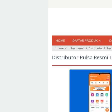
Loncat
ke
konten
HOME
DAFTAR PRODUK
C
Home
/
pulsa murah
/
Distributor Puls
Distributor Pulsa Resmi