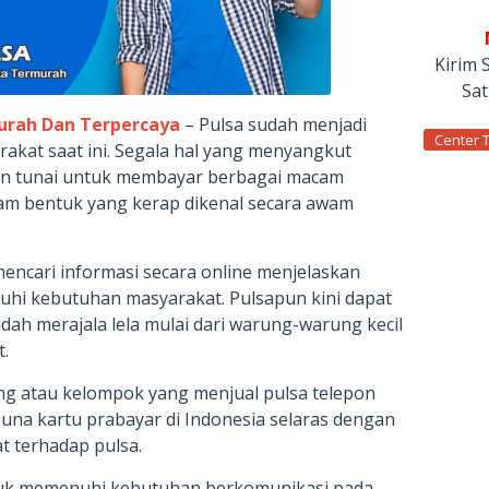
Kirim 
Sa
murah Dan Terpercaya
– Pulsa sudah menjadi
Center 
akat saat ini. Segala hal yang menyangkut
on tunai untuk membayar berbagai macam
lam bentuk yang kerap dikenal secara awam
encari informasi secara online menjelaskan
hi kebutuhan masyarakat. Pulsapun kini dapat
ah merajala lela mulai dari warung-warung kecil
.
g atau kelompok yang menjual pulsa telepon
una kartu prabayar di Indonesia selaras dengan
 terhadap pulsa.
uk memenuhi kebutuhan berkomunikasi pada