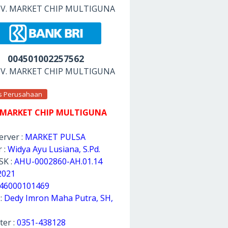
 CV. MARKET CHIP MULTIGUNA
004501002257562
 CV. MARKET CHIP MULTIGUNA
as Perusahaan
 MARKET CHIP MULTIGUNA
rver :
MARKET PULSA
 :
Widya Ayu Lusiana, S.Pd.
SK :
AHU-0002860-AH.01.14
2021
46000101469
 :
Dedy Imron Maha Putra, SH,
ter :
0351-438128