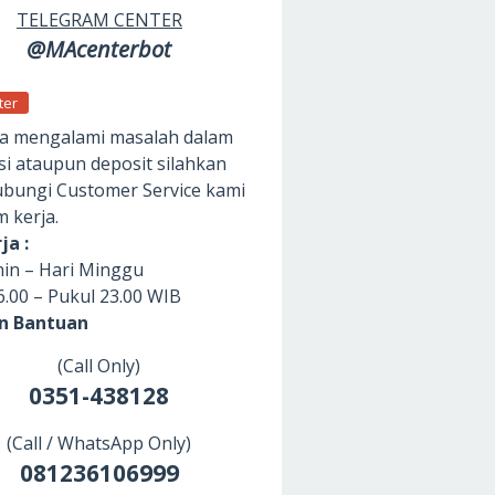
TELEGRAM CENTER
@MAcenterbot
ter
da mengalami masalah dalam
si ataupun deposit silahkan
ungi Customer Service kami
m kerja.
ja :
nin – Hari Minggu
6.00 – Pukul 23.00 WIB
an Bantuan
(Call Only)
0351-438128
(Call / WhatsApp Only)
081236106999