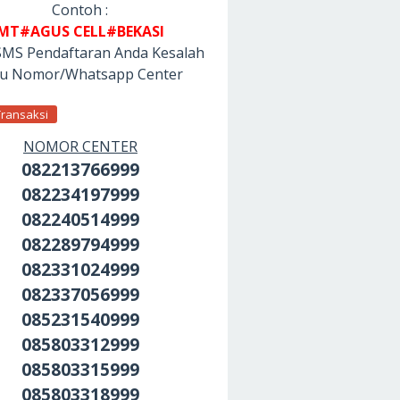
Contoh :
MT#AGUS CELL#BEKASI
SMS Pendaftaran Anda Kesalah
tu Nomor/Whatsapp Center
Transaksi
NOMOR CENTER
082213766999
082234197999
082240514999
082289794999
082331024999
082337056999
085231540999
085803312999
085803315999
085803318999