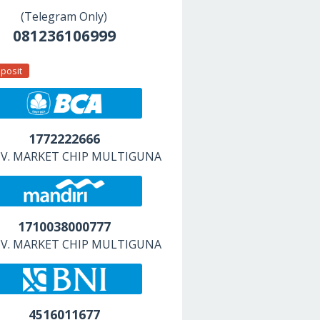
(Telegram Only)
081236106999
posit
1772222666
 CV. MARKET CHIP MULTIGUNA
1710038000777
 CV. MARKET CHIP MULTIGUNA
4516011677