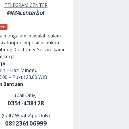
TELEGRAM CENTER
@MAcenterbot
ter
da mengalami masalah dalam
si ataupun deposit silahkan
ungi Customer Service kami
m kerja.
ja :
nin – Hari Minggu
6.00 – Pukul 23.00 WIB
an Bantuan
(Call Only)
0351-438128
(Call / WhatsApp Only)
081236106999