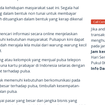
a kehidupan masyarakat saat ini. Segala hal
g dalam bentuk non tunai untuk membayar
h dituangkan dalam bentuk yang kerap dikenal
Call Cen
Jika an
encari informasi secara online menjelaskan
transak
hi kebutuhan masyarakat. Pulsapun kini dapat
menghub
ah merajala lela mulai dari warung-warung kecil
pada ja
.
Jam ker
Hari Se
g atau kelompok yang menjual pulsa telepon
Pukul 0
una kartu prabayar di Indonesia selaras dengan
Info D
 terhadap pulsa.
uk memenuhi kebutuhan berkomunikasi pada
g besar terhadap pulsa, timbullah kesempatan-
lan pulsa.
ai pasar yang besar dan jangka bisnis yang