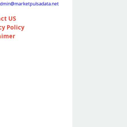
dmin@marketpulsadata.net
ct US
cy Policy
aimer