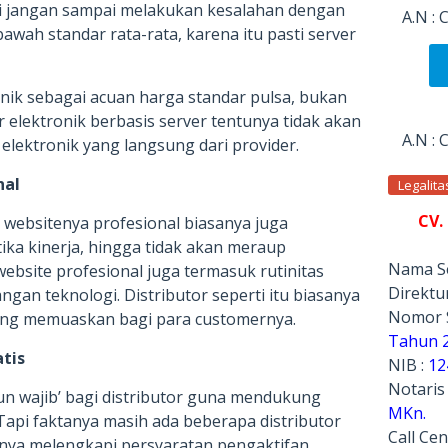
i jangan sampai melakukan kesalahan dengan
A.N :
awah standar rata-rata, karena itu pasti server
nik sebagai acuan harga standar pulsa, bukan
r elektronik berbasis server tentunya tidak akan
A.N :
elektronik yang langsung dari provider.
nal
Legalit
CV.
n websitenya profesional biasanya juga
ika kinerja, hingga tidak akan meraup
Nama Se
bsite profesional juga termasuk rutinitas
Direktur
gan teknologi. Distributor seperti itu biasanya
Nomor 
ng memuaskan bagi para customernya.
Tahun 
atis
NIB :
12
Notaris
un wajib’ bagi distributor guna mendukung
MKn.
Tapi faktanya masih ada beberapa distributor
Call Cen
nya melengkapi persyaratan pengaktifan