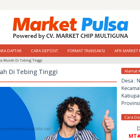
ARA DAFTAR
CARA DEPOSIT
FORMAT TRANSAKSI
APK MARKET 
a Murah Di Tebing Tinggi
h Di Tebing Tinggi
Alamat 
Desa : 
Kecamat
Kabupat
Provinsi
Cara Da
D
MT#