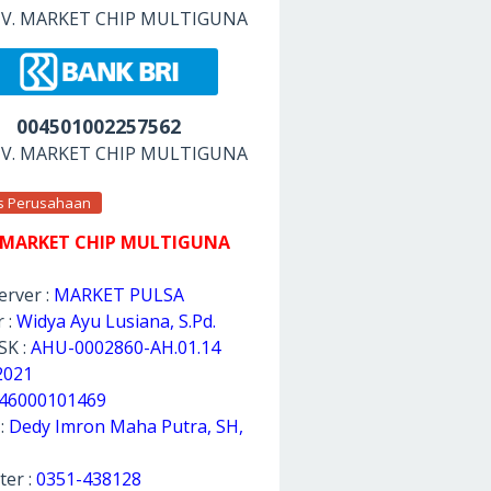
 CV. MARKET CHIP MULTIGUNA
004501002257562
 CV. MARKET CHIP MULTIGUNA
as Perusahaan
 MARKET CHIP MULTIGUNA
rver :
MARKET PULSA
 :
Widya Ayu Lusiana, S.Pd.
SK :
AHU-0002860-AH.01.14
2021
46000101469
 :
Dedy Imron Maha Putra, SH,
ter :
0351-438128