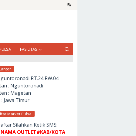
PULSA
FASILITAS
Kantor
Nguntoronadi RT.24 RW.04
an : Nguntoronadi
en : Magetan
 : Jawa Timur
ftar Market Pulsa
aftar Silahkan Ketik SMS:
NAMA OUTLET#KAB/KOTA