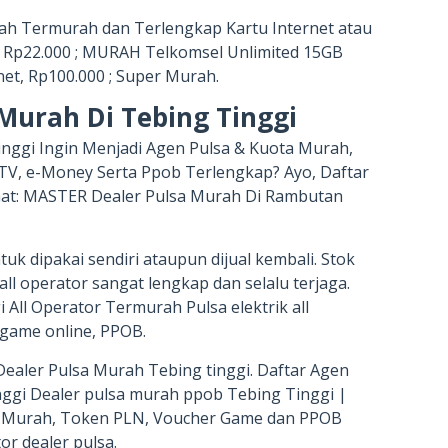
rah Termurah dan Terlengkap Kartu Internet atau
 Rp22.000 ; MURAH Telkomsel Unlimited 15GB
et, Rp100.000 ; Super Murah.
Murah Di Tebing Tinggi
inggi Ingin Menjadi Agen Pulsa & Kuota Murah,
 TV, e-Money Serta Ppob Terlengkap? Ayo, Daftar
rmat: MASTER Dealer Pulsa Murah Di Rambutan
uk dipakai sendiri ataupun dijual kembali. Stok
all operator sangat lengkap dan selalu terjaga.
 All Operator Termurah Pulsa elektrik all
r game online, PPOB.
 Dealer Pulsa Murah Tebing tinggi. Daftar Agen
nggi Dealer pulsa murah ppob Tebing Tinggi |
sa Murah, Token PLN, Voucher Game dan PPOB
or dealer pulsa.