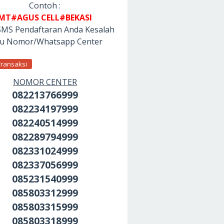
Contoh :
MT#AGUS CELL#BEKASI
SMS Pendaftaran Anda Kesalah
tu Nomor/Whatsapp Center
Transaksi
NOMOR CENTER
082213766999
082234197999
082240514999
082289794999
082331024999
082337056999
085231540999
085803312999
085803315999
085803318999