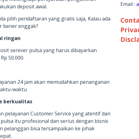
Email :
a
kukan deposit awal.
a pilih pendaftaran yang gratis saja, Kalau ada
Conta
ar bener enggak?
Priva
l ringan
Discl
posit serever pulsa yang harus dibayarkan
 Rp 50.000.
 layanan 24 jam akan memudahkan penanganan
waktu-waktu.
e berkualitas
n pelayanan Customer Service yang atentif dan
pulsa itu profesional dan serius dengan bisnis
ain pelanggan bisa tersampaikan ke pihak
epat.