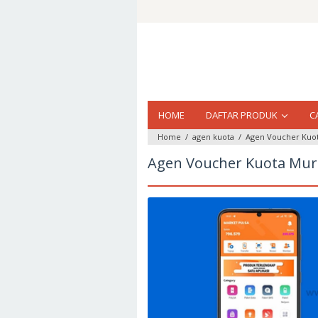
Loncat
ke
konten
HOME
DAFTAR PRODUK
C
Home
/
agen kuota
/
Agen Voucher Kuot
Agen Voucher Kuota Mura