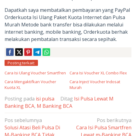
Dapatkah saya membatalkan pembayaran yang PayPal
Orderkuota Isi Ulang Paket Kuota Internet dan Pulsa
Murah Metode bank transfer bisa dilakukan melalui
internet banking, mobile banking, Orderkuota berhak
melakukan pembatalan transaksi secara sepihak.
Posting terkait:
Cara Isi Ulang Voucher Smartfren
Cara Isi Voucher XL Combo Flex
Cara Mengaktifkan Voucher
Cara Inject Voucher Indosat
Kuota XL
Murah
Posting pada
isi pulsa
Ditag
Isi Pulsa Lewat M
Banking BCA
,
M Banking BCA
Navigasi
Pos sebelumnya
Pos berikutnya
pos
Solusi Atasi Beli Pulsa Di
Cara Isi Pulsa Smartfren
M-Banking BCA Tidak
Lewat m-Banking BCA