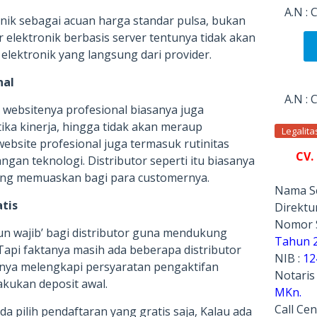
A.N :
nik sebagai acuan harga standar pulsa, bukan
r elektronik berbasis server tentunya tidak akan
elektronik yang langsung dari provider.
nal
A.N :
n websitenya profesional biasanya juga
ika kinerja, hingga tidak akan meraup
Legalit
bsite profesional juga termasuk rutinitas
CV.
gan teknologi. Distributor seperti itu biasanya
ng memuaskan bagi para customernya.
Nama Se
atis
Direktur
Nomor 
un wajib’ bagi distributor guna mendukung
Tahun 
Tapi faktanya masih ada beberapa distributor
NIB :
12
nya melengkapi persyaratan pengaktifan
Notaris
kukan deposit awal.
MKn.
Call Cen
a pilih pendaftaran yang gratis saja, Kalau ada