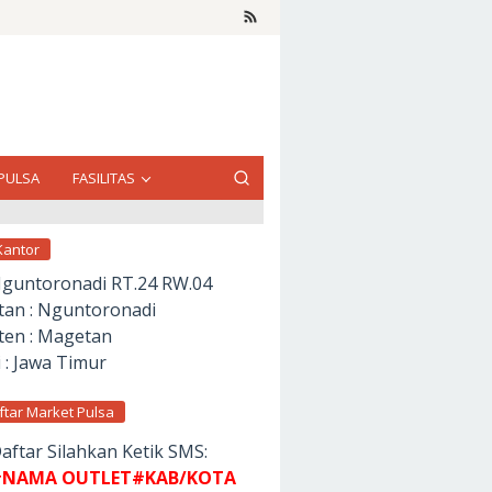
PULSA
FASILITAS
Kantor
Nguntoronadi RT.24 RW.04
an : Nguntoronadi
en : Magetan
 : Jawa Timur
ftar Market Pulsa
aftar Silahkan Ketik SMS:
NAMA OUTLET#KAB/KOTA