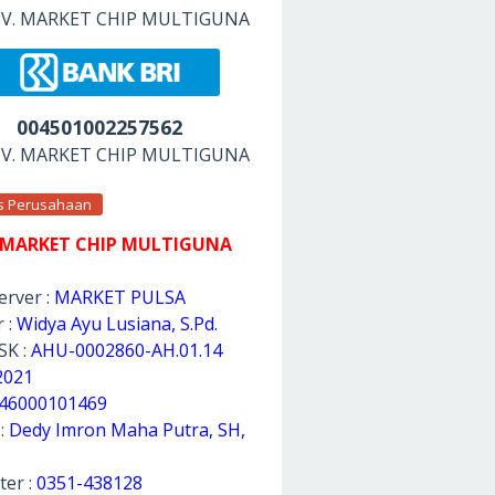
 CV. MARKET CHIP MULTIGUNA
004501002257562
 CV. MARKET CHIP MULTIGUNA
as Perusahaan
 MARKET CHIP MULTIGUNA
rver :
MARKET PULSA
 :
Widya Ayu Lusiana, S.Pd.
SK :
AHU-0002860-AH.01.14
2021
46000101469
 :
Dedy Imron Maha Putra, SH,
ter :
0351-438128