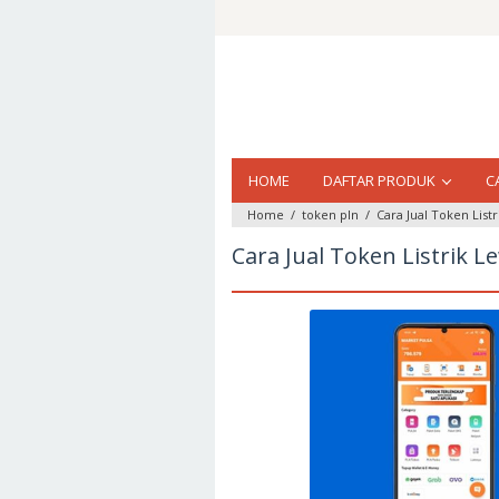
Loncat
ke
konten
HOME
DAFTAR PRODUK
C
Home
/
token pln
/
Cara Jual Token List
Cara Jual Token Listrik L