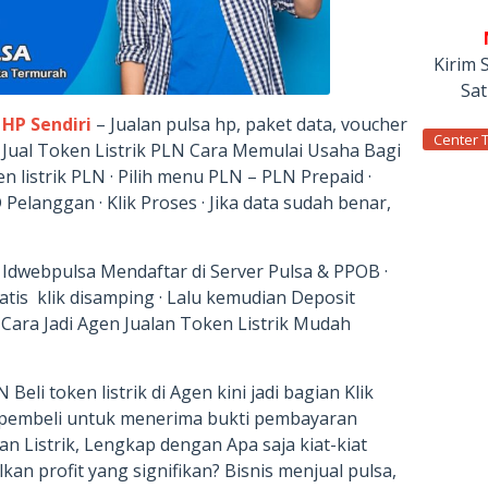
Kirim 
Sa
 HP Sendiri
– Jualan pulsa hp, paket data, voucher
Center 
 Jual Token Listrik PLN Cara Memulai Usaha Bagi
 listrik PLN · Pilih menu PLN – PLN Prepaid ·
elanggan · Klik Proses · Jika data sudah benar,
p Idwebpulsa Mendaftar di Server Pulsa & PPOB ·
atis klik disamping · Lalu kemudian Deposit
ara Jadi Agen Jualan Token Listrik Mudah
Beli token listrik di Agen kini jadi bagian Klik
 pembeli untuk menerima bukti pembayaran
n Listrik, Lengkap dengan Apa saja kiat-kiat
kan profit yang signifikan? Bisnis menjual pulsa,