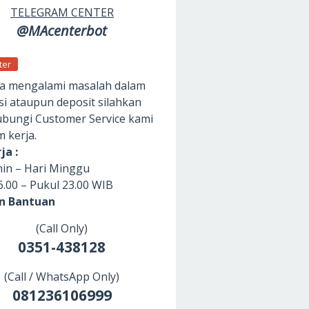
TELEGRAM CENTER
@MAcenterbot
ter
da mengalami masalah dalam
si ataupun deposit silahkan
ungi Customer Service kami
m kerja.
ja :
nin – Hari Minggu
6.00 – Pukul 23.00 WIB
an Bantuan
(Call Only)
0351-438128
(Call / WhatsApp Only)
081236106999