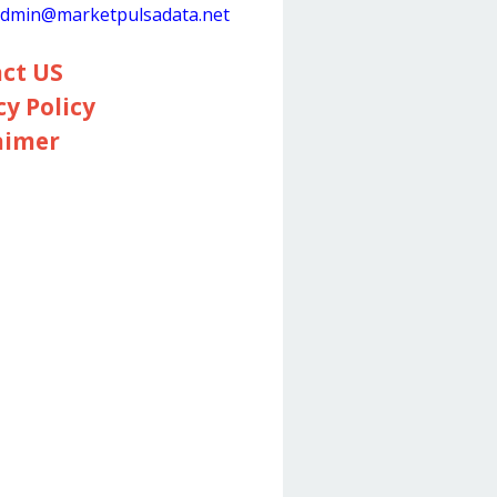
dmin@marketpulsadata.net
ct US
cy Policy
aimer