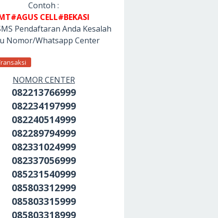
Contoh :
MT#AGUS CELL#BEKASI
SMS Pendaftaran Anda Kesalah
tu Nomor/Whatsapp Center
Transaksi
NOMOR CENTER
082213766999
082234197999
082240514999
082289794999
082331024999
082337056999
085231540999
085803312999
085803315999
085803318999