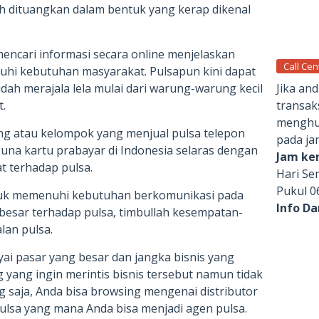
h dituangkan dalam bentuk yang kerap dikenal
encari informasi secara online menjelaskan
Call Cen
hi kebutuhan masyarakat. Pulsapun kini dapat
Jika an
ah merajala lela mulai dari warung-warung kecil
transak
.
menghub
g atau kelompok yang menjual pulsa telepon
pada ja
una kartu prabayar di Indonesia selaras dengan
Jam ker
 terhadap pulsa.
Hari Se
Pukul 0
uk memenuhi kebutuhan berkomunikasi pada
Info D
g besar terhadap pulsa, timbullah kesempatan-
lan pulsa.
ai pasar yang besar dan jangka bisnis yang
yang ingin merintis bisnis tersebut namun tidak
 saja, Anda bisa browsing mengenai distributor
ulsa yang mana Anda bisa menjadi agen pulsa.