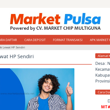
ARA DAFTAR
CARA DEPOSIT
FORMAT TRANSAKSI
APK MARKET 
rik Lewat HP Sendiri
ewat HP Sendiri
Alamat 
Desa : 
Kecamat
Kabupat
Provinsi
Cara Da
D
MT#