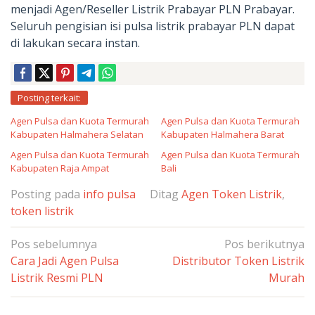
menjadi Agen/Reseller Listrik Prabayar PLN Prabayar.
Seluruh pengisian isi pulsa listrik prabayar PLN dapat
di lakukan secara instan.
Posting terkait:
Agen Pulsa dan Kuota Termurah
Agen Pulsa dan Kuota Termurah
Kabupaten Halmahera Selatan
Kabupaten Halmahera Barat
Agen Pulsa dan Kuota Termurah
Agen Pulsa dan Kuota Termurah
Kabupaten Raja Ampat
Bali
Posting pada
info pulsa
Ditag
Agen Token Listrik
,
token listrik
Navigasi
Pos sebelumnya
Pos berikutnya
pos
Cara Jadi Agen Pulsa
Distributor Token Listrik
Listrik Resmi PLN
Murah