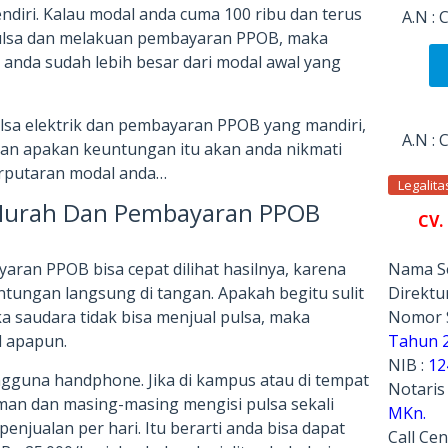
ndiri. Kalau modal anda cuma 100 ribu dan terus
A.N :
pulsa dan melakuan pembayaran PPOB, maka
 anda sudah lebih besar dari modal awal yang
ulsa elektrik dan pembayaran PPOB yang mandiri,
A.N :
an apakan keuntungan itu akan anda nikmati
rputaran modal anda…
Legalit
 Murah Dan Pembayaran PPOB
CV.
Nama Se
yaran PPOB bisa cepat dilihat hasilnya, karena
Direktur
tungan langsung di tangan. Apakah begitu sulit
Nomor 
ka saudara tidak bisa menjual pulsa, maka
Tahun 
l apapun.
NIB :
12
pengguna handphone. Jika di kampus atau di tempat
Notaris
man dan masing-masing mengisi pulsa sekali
MKn.
enjualan per hari. Itu berarti anda bisa dapat
Call Cen