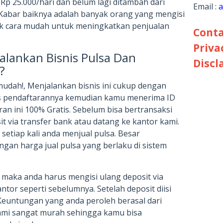
Rp 25.000/hari dan belum lagi ditambah dari
Email :
a
abar baiknya adalah banyak orang yang mengisi
yak cara mudah untuk meningkatkan penjualan
Conta
Priva
lankan Bisnis Pulsa Dan
Discl
?
 mudah!, Menjalankan bisnis ini cukup dengan
s pendaftarannya kemudian kamu menerima ID
an ini 100% Gratis. Sebelum bisa bertransaksi
t via transfer bank atau datang ke kantor kami.
 setiap kali anda menjual pulsa. Besar
gan harga jual pulsa yang berlaku di sistem
l, maka anda harus mengisi ulang deposit via
ntor seperti sebelumnya. Setelah deposit diisi
 Keuntungan yang anda peroleh berasal dari
 kami sangat murah sehingga kamu bisa