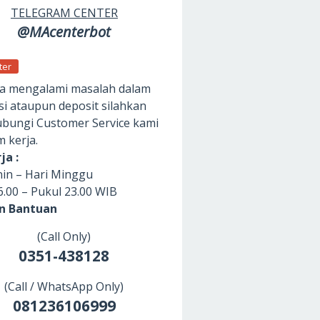
TELEGRAM CENTER
@MAcenterbot
ter
da mengalami masalah dalam
si ataupun deposit silahkan
ungi Customer Service kami
m kerja.
ja :
nin – Hari Minggu
6.00 – Pukul 23.00 WIB
an Bantuan
(Call Only)
0351-438128
(Call / WhatsApp Only)
081236106999