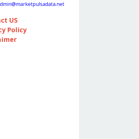
dmin@marketpulsadata.net
ct US
cy Policy
aimer