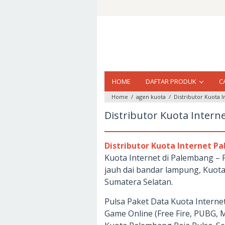
Loncat
ke
konten
HOME
DAFTAR PRODUK
C
Home
/
agen kuota
/
Distributor Kuota 
Distributor Kuota Inter
Distributor Kuota Internet 
Kuota Internet di Palembang – 
jauh dai bandar lampung, Kuota
Sumatera Selatan.
Pulsa Paket Data Kuota Interne
Game Online (Free Fire, PUBG, 