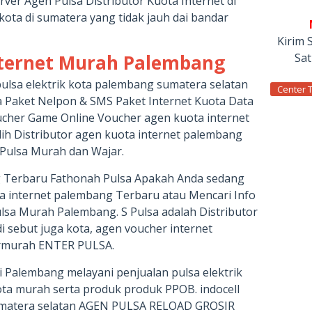
ver Agen Pulsa Distributor Kuota Internet di
ta di sumatera yang tidak jauh dai bandar
Kirim 
nternet Murah Palembang
Sa
ulsa elektrik kota palembang sumatera selatan
Center 
lsa Paket Nelpon & SMS Paket Internet Kuota Data
ucher Game Online Voucher agen kuota internet
ih Distributor agen kuota internet palembang
Pulsa Murah dan Wajar.
g Terbaru Fathonah Pulsa Apakah Anda sedang
a internet palembang Terbaru atau Mencari Info
ulsa Murah Palembang. S Pulsa adalah Distributor
i sebut juga kota, agen voucher internet
ermurah ENTER PULSA.
 Palembang melayani penjualan pulsa elektrik
ota murah serta produk produk PPOB. indocell
umatera selatan AGEN PULSA RELOAD GROSIR