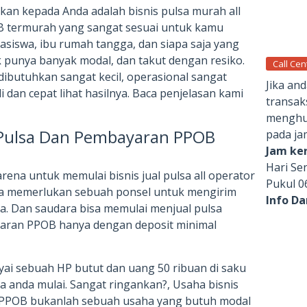
an kepada Anda adalah bisnis pulsa murah all
 termurah yang sangat sesuai untuk kamu
siswa, ibu rumah tangga, dan siapa saja yang
k punya banyak modal, dan takut dengan resiko.
Call Cen
dibutuhkan sangat kecil, operasional sangat
Jika an
 dan cepat lihat hasilnya. Baca penjelasan kami
transak
menghub
 Pulsa Dan Pembayaran PPOB
pada ja
Jam ker
Hari Se
rena untuk memulai bisnis jual pulsa all operator
Pukul 0
a memerlukan sebuah ponsel untuk mengirim
Info D
a. Dan saudara bisa memulai menjual pulsa
yaran PPOB hanya dengan deposit minimal
yai sebuah HP butut dan uang 50 ribuan di saku
a anda mulai. Sangat ringankan?, Usaha bisnis
n PPOB bukanlah sebuah usaha yang butuh modal