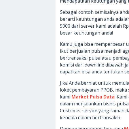
mendapatkan keutungan yang 
Sebagai contoh semisalnya anda
berarti keuntungan anda adalah
5000 dari server kami adalah R
besar keuntungan anda!
Kamu juga bisa memperbesar u
ikut berjualan pulsa menjadi ag
bertransaksi pulsa atau pemb
komisi dari downline dibawah j
dapatkan bisa anda tentukan se
Jika Anda berniat untuk memulai 
loket pembayaran PPOB, maka s
kami
Market Pulsa Data
. Kam
dalam menjalankan bisnis pul
Customer service yang ramah d
kendala dalam bertransaksi.
Dengan bergabung bersama
M