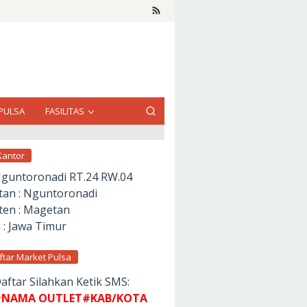
PULSA
FASILITAS
Kantor
Nguntoronadi RT.24 RW.04
an : Nguntoronadi
en : Magetan
 : Jawa Timur
ftar Market Pulsa
aftar Silahkan Ketik SMS:
NAMA OUTLET#KAB/KOTA