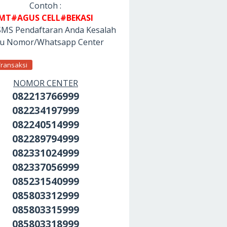
Contoh :
MT#AGUS CELL#BEKASI
SMS Pendaftaran Anda Kesalah
tu Nomor/Whatsapp Center
Transaksi
NOMOR CENTER
082213766999
082234197999
082240514999
082289794999
082331024999
082337056999
085231540999
085803312999
085803315999
085803318999