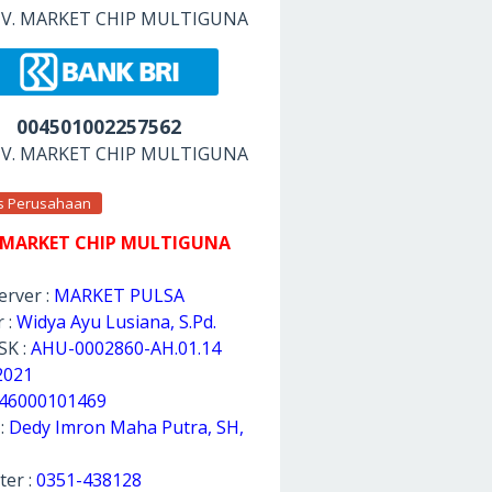
 CV. MARKET CHIP MULTIGUNA
004501002257562
 CV. MARKET CHIP MULTIGUNA
as Perusahaan
 MARKET CHIP MULTIGUNA
rver :
MARKET PULSA
 :
Widya Ayu Lusiana, S.Pd.
SK :
AHU-0002860-AH.01.14
2021
46000101469
 :
Dedy Imron Maha Putra, SH,
ter :
0351-438128