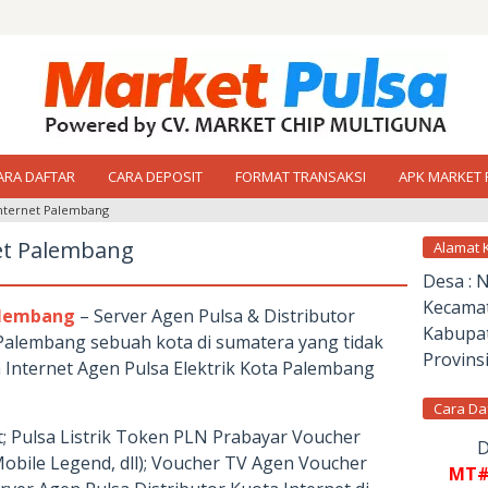
ARA DAFTAR
CARA DEPOSIT
FORMAT TRANSAKSI
APK MARKET 
Internet Palembang
net Palembang
Alamat 
Desa : 
Kecamat
Palembang
– Server Agen Pulsa & Distributor
Kabupat
Palembang sebuah kota di sumatera yang tidak
Provinsi
 Internet Agen Pulsa Elektrik Kota Palembang
Cara Da
t; Pulsa Listrik Token PLN Prabayar Voucher
D
Mobile Legend, dll); Voucher TV Agen Voucher
MT#