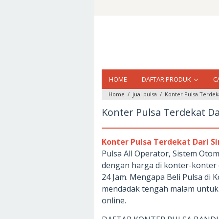
Loncat
ke
konten
HOME
DAFTAR PRODUK
C
Home
/
jual pulsa
/
Konter Pulsa Terdeka
Konter Pulsa Terdekat Dar
Konter Pulsa Terdekat Dari Si
Pulsa All Operator, Sistem Otom
dengan harga di konter-konter
24 Jam. Mengapa Beli Pulsa di K
mendadak tengah malam untuk b
online.