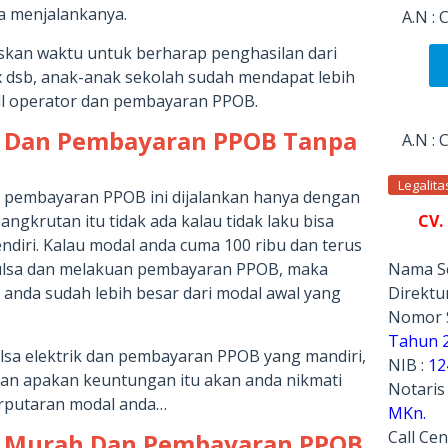
a menjalankanya.
A.N :
iskan waktu untuk berharap penghasilan dari
ex dsb, anak-anak sekolah sudah mendapat lebih
all operator dan pembayaran PPOB.
a Dan Pembayaran PPOB Tanpa
A.N :
Legalit
an pembayaran PPOB ini dijalankan hanya dengan
CV.
angkrutan itu tidak ada kalau tidak laku bisa
ndiri. Kalau modal anda cuma 100 ribu dan terus
Nama Se
pulsa dan melakuan pembayaran PPOB, maka
Direktur
 anda sudah lebih besar dari modal awal yang
Nomor 
Tahun 
ulsa elektrik dan pembayaran PPOB yang mandiri,
NIB :
12
an apakan keuntungan itu akan anda nikmati
Notaris
rputaran modal anda…
MKn.
Call Cen
sa Murah Dan Pembayaran PPOB