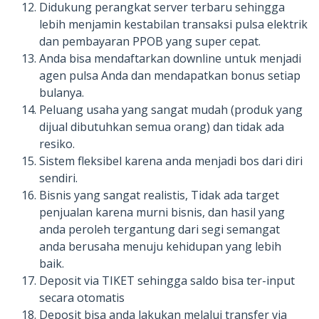
Didukung perangkat server terbaru sehingga
lebih menjamin kestabilan transaksi pulsa elektrik
dan pembayaran PPOB yang super cepat.
Anda bisa mendaftarkan downline untuk menjadi
agen pulsa Anda dan mendapatkan bonus setiap
bulanya.
Peluang usaha yang sangat mudah (produk yang
dijual dibutuhkan semua orang) dan tidak ada
resiko.
Sistem fleksibel karena anda menjadi bos dari diri
sendiri.
Bisnis yang sangat realistis, Tidak ada target
penjualan karena murni bisnis, dan hasil yang
anda peroleh tergantung dari segi semangat
anda berusaha menuju kehidupan yang lebih
baik.
Deposit via TIKET sehingga saldo bisa ter-input
secara otomatis
Deposit bisa anda lakukan melalui transfer via