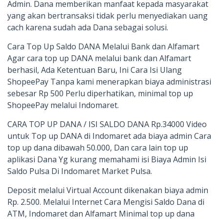
Admin. Dana memberikan manfaat kepada masyarakat
yang akan bertransaksi tidak perlu menyediakan uang
cach karena sudah ada Dana sebagai solusi.
Cara Top Up Saldo DANA Melalui Bank dan Alfamart
Agar cara top up DANA melalui bank dan Alfamart
berhasil, Ada Ketentuan Baru, Ini Cara Isi Ulang
ShopeePay Tanpa kami menerapkan biaya administrasi
sebesar Rp 500 Perlu diperhatikan, minimal top up
ShopeePay melalui Indomaret.
CARA TOP UP DANA / ISI SALDO DANA Rp.34000 Video
untuk Top up DANA di Indomaret ada biaya admin Cara
top up dana dibawah 50.000, Dan cara lain top up
aplikasi Dana Yg kurang memahami isi Biaya Admin Isi
Saldo Pulsa Di Indomaret Market Pulsa.
Deposit melalui Virtual Account dikenakan biaya admin
Rp. 2.500. Melalui Internet Cara Mengisi Saldo Dana di
ATM, Indomaret dan Alfamart Minimal top up dana