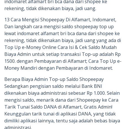
indomaret alfamart bri bca dana dari shopee ke
rekening, tidak dikenakan biaya, jadi uang.
13 Cara Mengisi Shopeepay Di Alfamart, Indomaret,
Dan langkah cara mengisi saldo shopeepay top up
lewat indomaret alfamart bri bca dana dari shopee ke
rekening, tidak dikenakan biaya, jadi uang yang ada di
Top Up e-Money Online Cara Isi & Cek Saldo Mudah
Biaya Admin untuk setiap transaksi Top-up adalah Rp
1500. dengan Pembayaran di Alfamart; Cara Top Up e-
Money Mandiri dengan Pembayaran di Indomaret.
Berapa Biaya Admin Top-up Saldo Shopeepay
Sedangkan pengisian saldo melalui Bank BNI
dikenakan biaya administrasi sebesar Rp 1.000. Selain
mengisi saldo, menarik dana dari Shopeepay ke Cara
Tarik Tunai Saldo DANA di Alfamart, Gratis Admin!
Keunggulan tarik tunai di aplikasi DANA, yang tidak
dimiliki aplikasi lainnya, tentu saja adalah bebas biaya
administrasi.