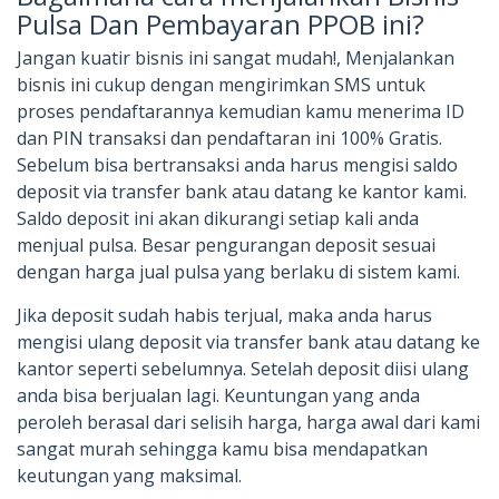
Pulsa Dan Pembayaran PPOB ini?
Jangan kuatir bisnis ini sangat mudah!, Menjalankan
bisnis ini cukup dengan mengirimkan SMS untuk
proses pendaftarannya kemudian kamu menerima ID
dan PIN transaksi dan pendaftaran ini 100% Gratis.
Sebelum bisa bertransaksi anda harus mengisi saldo
deposit via transfer bank atau datang ke kantor kami.
Saldo deposit ini akan dikurangi setiap kali anda
menjual pulsa. Besar pengurangan deposit sesuai
dengan harga jual pulsa yang berlaku di sistem kami.
Jika deposit sudah habis terjual, maka anda harus
mengisi ulang deposit via transfer bank atau datang ke
kantor seperti sebelumnya. Setelah deposit diisi ulang
anda bisa berjualan lagi. Keuntungan yang anda
peroleh berasal dari selisih harga, harga awal dari kami
sangat murah sehingga kamu bisa mendapatkan
keutungan yang maksimal.