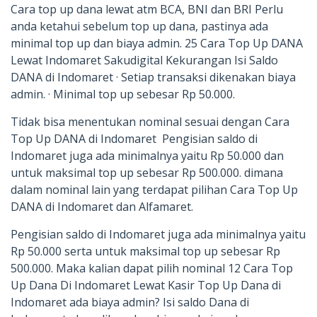
Cara top up dana lewat atm BCA, BNI dan BRI Perlu
anda ketahui sebelum top up dana, pastinya ada
minimal top up dan biaya admin. 25 Cara Top Up DANA
Lewat Indomaret Sakudigital Kekurangan Isi Saldo
DANA di Indomaret · Setiap transaksi dikenakan biaya
admin. · Minimal top up sebesar Rp 50.000.
Tidak bisa menentukan nominal sesuai dengan Cara
Top Up DANA di Indomaret Pengisian saldo di
Indomaret juga ada minimalnya yaitu Rp 50.000 dan
untuk maksimal top up sebesar Rp 500.000. dimana
dalam nominal lain yang terdapat pilihan Cara Top Up
DANA di Indomaret dan Alfamaret.
Pengisian saldo di Indomaret juga ada minimalnya yaitu
Rp 50.000 serta untuk maksimal top up sebesar Rp
500.000. Maka kalian dapat pilih nominal 12 Cara Top
Up Dana Di Indomaret Lewat Kasir Top Up Dana di
Indomaret ada biaya admin? Isi saldo Dana di